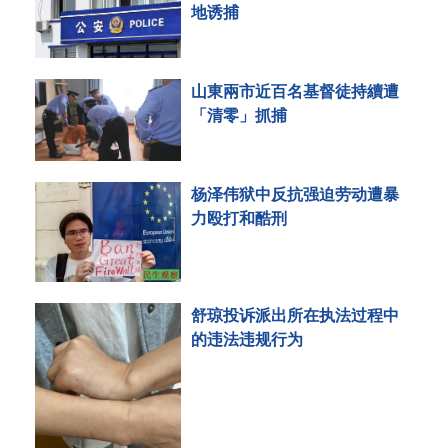
地诱捕
山東兩市近百名基督徒持續遭
「清零」抓捕
杨泽伟狱中反抗强迫劳动遭暴
力殴打和酷刑
舒琼投诉派出所在执法过程中
的违法违规行为