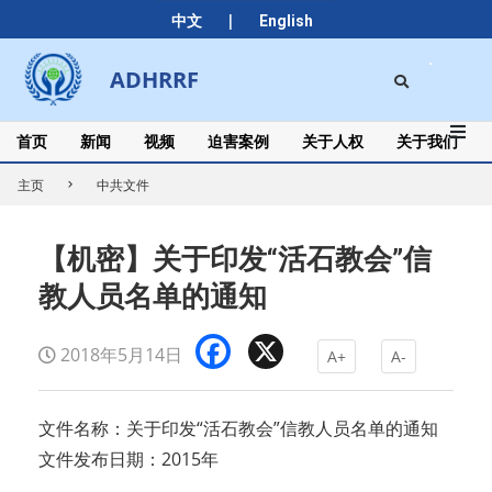
Skip
|
中文
English
to
content
Search
ADHRRF
Secondary
Navigation
Menu
首页
新闻
视频
迫害案例
关于人权
关于我们
主页
中共文件
【机密】关于印发“活石教会”信
教人员名单的通知
Facebook
X
2018年5月14日
A+
A-
文件名称：关于印发“活石教会”信教人员名单的通知
文件发布日期：2015年