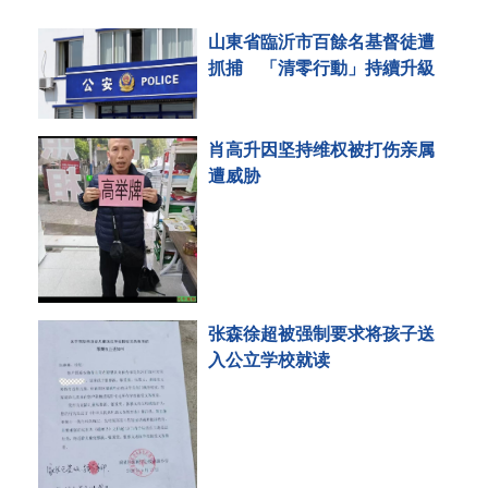
山東省臨沂市百餘名基督徒遭
抓捕 「清零行動」持續升級
肖高升因坚持维权被打伤亲属
遭威胁
张森徐超被强制要求将孩子送
入公立学校就读