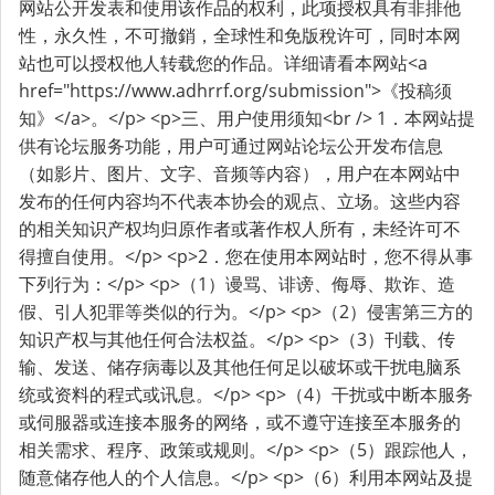
网站公开发表和使用该作品的权利，此项授权具有非排他
性，永久性，不可撤銷，全球性和免版稅许可，同时本网
站也可以授权他人转载您的作品。详细请看本网站<a
href="https://www.adhrrf.org/submission">《投稿须
知》</a>。</p> <p>三、用户使用须知<br /> 1．本网站提
供有论坛服务功能，用户可通过网站论坛公开发布信息
（如影片、图片、文字、音频等内容），用户在本网站中
发布的任何内容均不代表本协会的观点、立场。这些内容
的相关知识产权均归原作者或著作权人所有，未经许可不
得擅自使用。</p> <p>2．您在使用本网站时，您不得从事
下列行为：</p> <p>（1）谩骂、诽谤、侮辱、欺诈、造
假、引人犯罪等类似的行为。</p> <p>（2）侵害第三方的
知识产权与其他任何合法权益。</p> <p>（3）刊载、传
输、发送、储存病毒以及其他任何足以破坏或干扰电脑系
统或资料的程式或讯息。</p> <p>（4）干扰或中断本服务
或伺服器或连接本服务的网络，或不遵守连接至本服务的
相关需求、程序、政策或规则。</p> <p>（5）跟踪他人，
随意储存他人的个人信息。</p> <p>（6）利用本网站及提