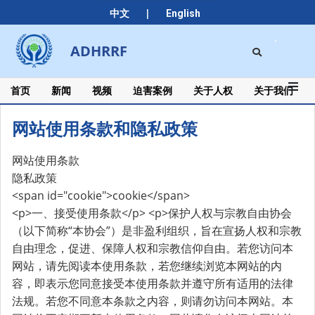
Skip
|
中文
English
to
content
Search
ADHRRF
Secondary
Navigation
Menu
首页
新闻
视频
迫害案例
关于人权
关于我们
网站使用条款和隐私政策
网站使用条款
网
隐私政策
<span id="cookie">cookie</span>
站
<p>一、接受使用条款</p> <p>保护人权与宗教自由协会
使
（以下简称“本协会”）是非盈利组织，旨在宣扬人权和宗教
用
自由理念，促进、保障人权和宗教信仰自由。若您访问本
网站，请先阅读本使用条款，若您继续浏览本网站的内
条
容，即表示您同意接受本使用条款并遵守所有适用的法律
款
法规。若您不同意本条款之内容，则请勿访问本网站。本