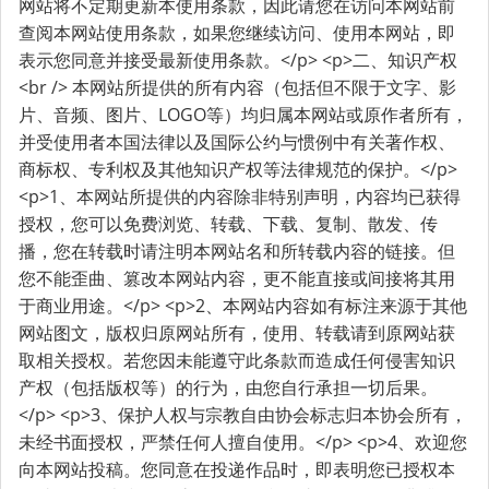
和
网站将不定期更新本使用条款，因此请您在访问本网站前
查阅本网站使用条款，如果您继续访问、使用本网站，即
隐
表示您同意并接受最新使用条款。</p> <p>二、知识产权
私
<br /> 本网站所提供的所有内容（包括但不限于文字、影
政
片、音频、图片、LOGO等）均归属本网站或原作者所有，
并受使用者本国法律以及国际公约与惯例中有关著作权、
策
商标权、专利权及其他知识产权等法律规范的保护。</p>
<p>1、本网站所提供的内容除非特别声明，内容均已获得
授权，您可以免费浏览、转载、下载、复制、散发、传
播，您在转载时请注明本网站名和所转载内容的链接。但
您不能歪曲、篡改本网站内容，更不能直接或间接将其用
于商业用途。</p> <p>2、本网站内容如有标注来源于其他
网站图文，版权归原网站所有，使用、转载请到原网站获
取相关授权。若您因未能遵守此条款而造成任何侵害知识
产权（包括版权等）的行为，由您自行承担一切后果。
</p> <p>3、保护人权与宗教自由协会标志归本协会所有，
未经书面授权，严禁任何人擅自使用。</p> <p>4、欢迎您
向本网站投稿。您同意在投递作品时，即表明您已授权本