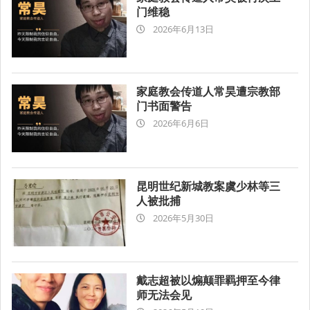
门维稳
2026-
2026年6月13日
06-
13
家庭教会传道人常昊遭宗教部
门书面警告
2026-
2026年6月6日
06-
06
昆明世纪新城教案虞少林等三
人被批捕
2026-
2026年5月30日
05-
30
戴志超被以煽颠罪羁押至今律
师无法会见
2026-