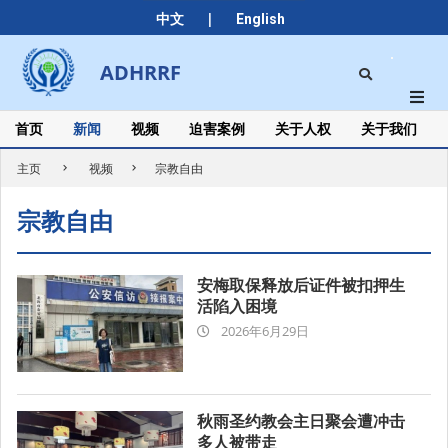
Skip
|
中文
English
to
content
Search
ADHRRF
Secondary
Navigation
Menu
首页
新闻
视频
迫害案例
关于人权
关于我们
主页
视频
宗教自由
宗教自由
安梅取保释放后证件被扣押生
活陷入困境
2026-
2026年6月29日
06-
29
秋雨圣约教会主日聚会遭冲击
多人被带走