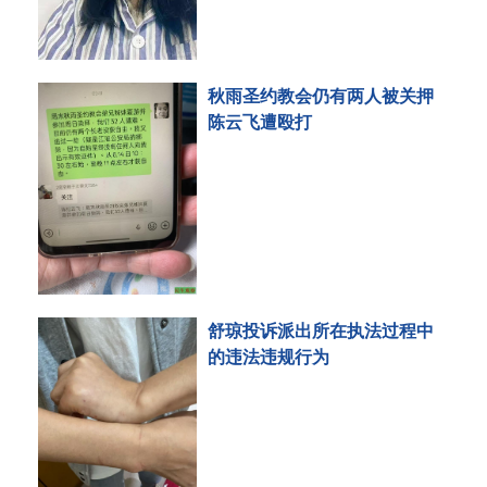
秋雨圣约教会仍有两人被关押
陈云飞遭殴打
舒琼投诉派出所在执法过程中
的违法违规行为