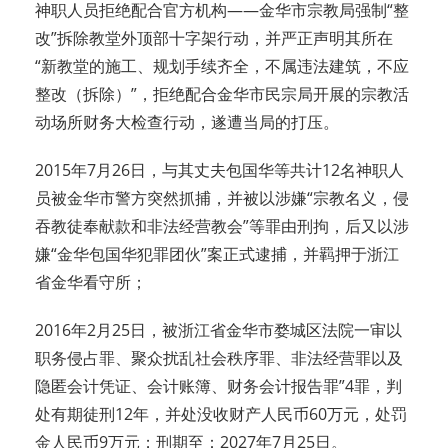
神职人员拒绝配合官方机构——金华市宗教局强制“整
改”拆除教堂外顶部十字架行动，并严正声明其所在
“新教堂的施工、规划手续齐全，不属违法建筑，不应
整改（拆除）”，拒绝配合金华市民宗局开展的宗教活
动场所财务大检查行动，遂遭当局的打压。
2015年7月26日，与其丈夫包国华等共计12名神职人
员被金华市警方突然抓捕，并被以涉嫌“宗教名义，侵
吞教徒奉献款和非法经营教会”等罪由刑拘，后又以涉
嫌“金华包国华犯罪团伙”案正式逮捕，并羁押于浙江
省金华看守所；
2016年2月25日，被浙江省金华市婺城区法院一审以
职务侵占罪、聚众扰乱社会秩序罪、非法经营罪以及
隐匿会计凭证、会计账簿、财务会计报告罪”4罪，判
处有期徒刑12年，并处没收财产人民币60万元，处罚
金人民币9万元；刑期至：2027年7月25日。