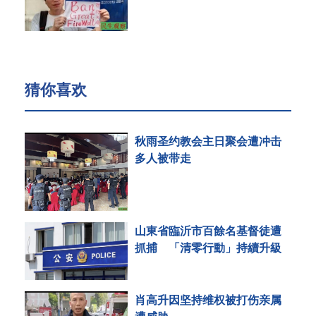
猜你喜欢
秋雨圣约教会主日聚会遭冲击
多人被带走
山東省臨沂市百餘名基督徒遭
抓捕 「清零行動」持續升級
肖高升因坚持维权被打伤亲属