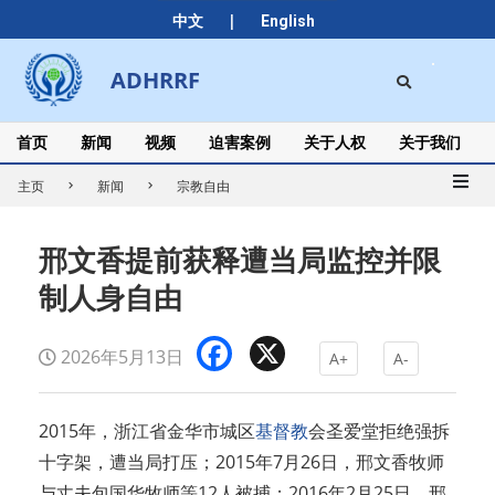
Skip
|
中文
English
to
content
Search
ADHRRF
Secondary
Navigation
Menu
首页
新闻
视频
迫害案例
关于人权
关于我们
主页
新闻
宗教自由
邢文香提前获释遭当局监控并限
制人身自由
Facebook
X
2026年5月13日
A+
A-
2015年，浙江省金华市城区
基督教
会圣爱堂拒绝强拆
十字架，遭当局打压；2015年7月26日，邢文香牧师
与丈夫包国华牧师等12人被捕；2016年2月25日，邢