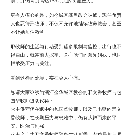
境，并仍背负高达139万元的罚金压力。
更令人痛心的是，如今城区基督教会被掳，现任负责
人也恶待邢牧师，不仅不允许她继续牧养教会，甚至
不让她居住教堂。
邢牧师的生活与行动受到诸多限制与监控，出行也不
得自由，就连前去探望、关心他们的弟兄姐妹，也同
样承受压力与关注。
看到这样的处境，实在令人心痛。
恳请大家继续为浙江金华城区教会的邢文香牧师与包
国华牧师迫切代祷：
求主保守仍在狱中的包国华牧师，以及已出狱的邢文
香牧师，在长期压力与患难中，仍有从神而来的平
安、医治与刚强。
求主亲自为邢文香牧师预备生活所需、安稳居所与属