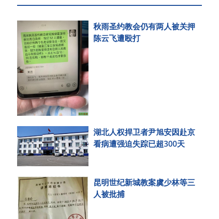
秋雨圣约教会仍有两人被关押
陈云飞遭殴打
湖北人权捍卫者尹旭安因赴京
看病遭强迫失踪已超300天
昆明世纪新城教案虞少林等三
人被批捕