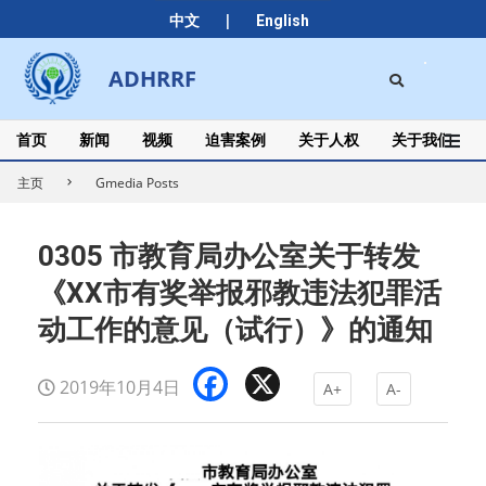
Skip
|
中文
English
to
content
Search
ADHRRF
Secondary
Navigation
Menu
首页
新闻
视频
迫害案例
关于人权
关于我们
主页
Gmedia Posts
0305 市教育局办公室关于转发
《XX市有奖举报邪教违法犯罪活
动工作的意见（试行）》的通知
Facebook
X
2019年10月4日
A+
A-