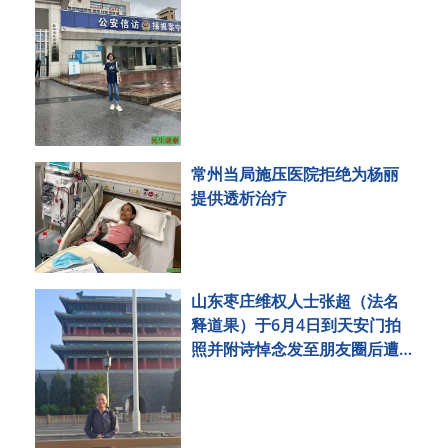
常州当局施压医院拒绝为杨丽
提供透析治疗
山东枣庄维权人士张超（法名
释道果）于6月4日到天安门拍
照并附诗悼念发至朋友圈后遭
刑事拘留