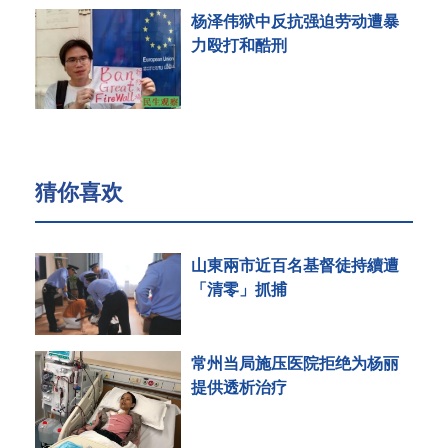
杨泽伟狱中反抗强迫劳动遭暴
力殴打和酷刑
猜你喜欢
山東兩市近百名基督徒持續遭
「清零」抓捕
常州当局施压医院拒绝为杨丽
提供透析治疗