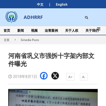
Skip
|
中文
English
to
content
Search
ADHRRF
Secondary
Navigation
Menu
首页
新闻
视频
迫害案例
关于人权
关于我们
主页
Gmedia Posts
河南省巩义市强拆十字架内部文
件曝光
Facebook
X
2018年8月1日
A+
A-