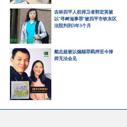
吉林四平人权捍卫者郭宏英被
以“寻衅滋事罪”被四平市铁东区
法院判刑3年3个月
戴志超被以煽颠罪羁押至今律
师无法会见