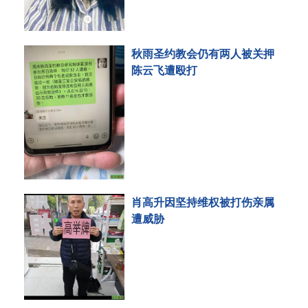
秋雨圣约教会仍有两人被关押
陈云飞遭殴打
肖高升因坚持维权被打伤亲属
遭威胁