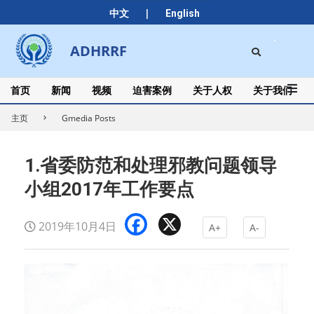
Skip
|
中文
English
to
content
Search
ADHRRF
Secondary
Navigation
Menu
首页
新闻
视频
迫害案例
关于人权
关于我们
主页
Gmedia Posts
1.省委防范和处理邪教问题领导
小组2017年工作要点
Facebook
X
2019年10月4日
A+
A-