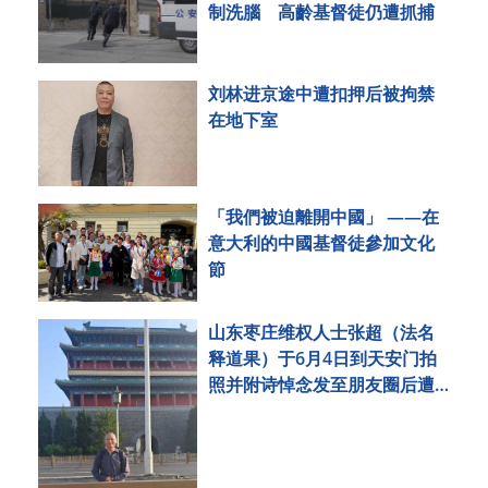
制洗腦 高齡基督徒仍遭抓捕
刘林进京途中遭扣押后被拘禁
在地下室
「我們被迫離開中國」 ——在
意大利的中國基督徒參加文化
節
山东枣庄维权人士张超（法名
释道果）于6月4日到天安门拍
照并附诗悼念发至朋友圈后遭
刑事拘留