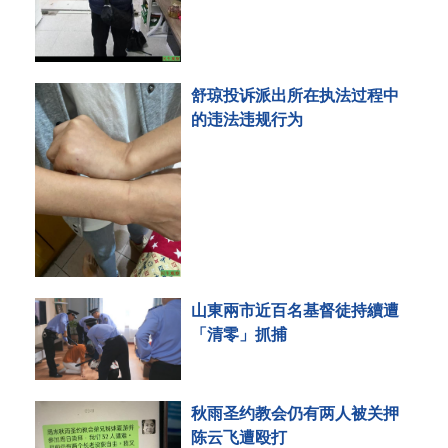
舒琼投诉派出所在执法过程中
的违法违规行为
山東兩市近百名基督徒持續遭
「清零」抓捕
秋雨圣约教会仍有两人被关押
陈云飞遭殴打