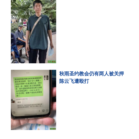
秋雨圣约教会仍有两人被关押
陈云飞遭殴打