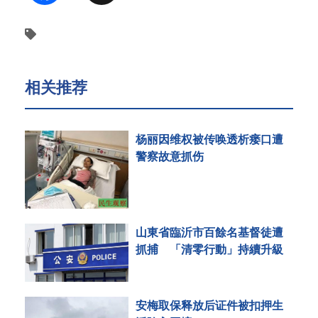
相关推荐
杨丽因维权被传唤透析瘘口遭
警察故意抓伤
山東省臨沂市百餘名基督徒遭
抓捕 「清零行動」持續升級
安梅取保释放后证件被扣押生