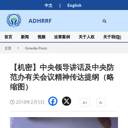
Skip
|
中文
English
to
content
Search
ADHRRF
Secondary
Navigation
Menu
首页
新闻
视频
迫害案例
关于人权
关于我们
主页
Gmedia Posts
【机密】中央领导讲话及中央防
范办有关会议精神传达提纲（略
缩图）
Facebook
X
2018年2月5日
A+
A-