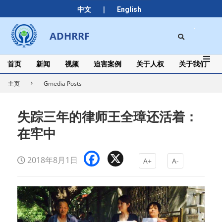
Skip
|
中文
English
to
content
Search
ADHRRF
Secondary
Navigation
Menu
首页
新闻
视频
迫害案例
关于人权
关于我们
主页
Gmedia Posts
失踪三年的律师王全璋还活着：
在牢中
Facebook
X
2018年8月1日
A+
A-