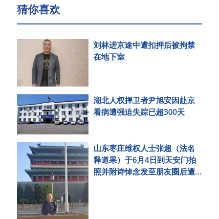
猜你喜欢
刘林进京途中遭扣押后被拘禁
在地下室
湖北人权捍卫者尹旭安因赴京
看病遭强迫失踪已超300天
山东枣庄维权人士张超（法名
释道果）于6月4日到天安门拍
照并附诗悼念发至朋友圈后遭
刑事拘留