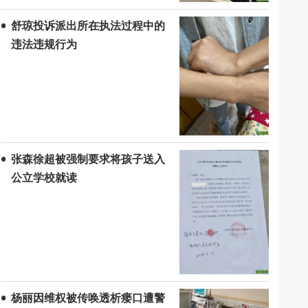
舒琼投诉派出所在执法过程中的
违法违规行为
张森徐超被强制要求将孩子送入
公立学校就读
杨丽因维权被传唤透析瘘口遭警