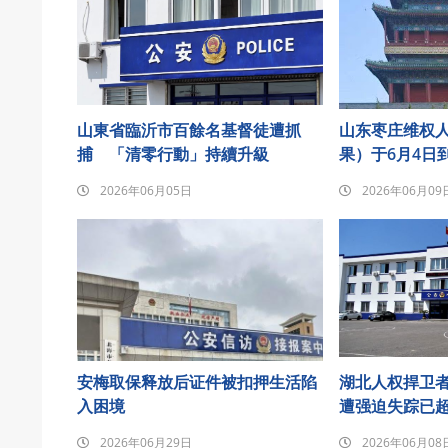
山東省臨沂市百餘名基督徒遭抓
山东枣庄维权
捕 「清零行動」持續升級
果）于6月4日
悼念发至朋友
2026年06月05日
2026年06月09
安梅取保释放后证件被扣押生活陷
湖北人权捍卫
入困境
遭强迫失踪已超
2026年06月29日
2026年06月08