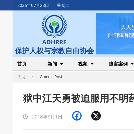
Skip
2026年07月28日
星期二
to
content
ADHRRF
保护人权与宗教自由协会
Secondary
首页
新闻
视频
迫害案例
Navigation
主页
Gmedia Posts
Menu
狱中江天勇被迫服用不明
Facebook
X
2018年8月1日