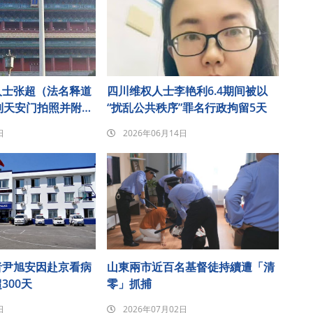
人士张超（法名释道
四川维权人士李艳利6.4期间被以
到天安门拍照并附诗
“扰乱公共秩序”罪名行政拘留5天
圈后遭刑事拘留
日
2026年06月14日
者尹旭安因赴京看病
山東兩市近百名基督徒持續遭「清
300天
零」抓捕
日
2026年07月02日