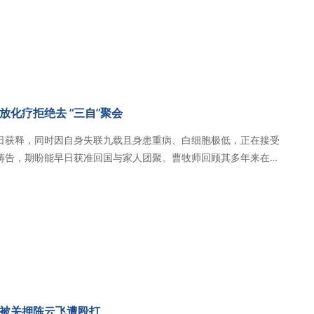
以煽颠罪逮捕，目前关…
化疗拒绝去 “三自”聚会
日获释，同时因自身失联九载且身患重病、白细胞极低，正在接受
祷告，期盼能早日获准回国与家人团聚。曹牧师回顾其多年来在海
尔）从事扶贫、建校及推广中华文化的爱国善举，强调自己一贯遵
府。近期因拒绝前往“三自”聚会而与工…
被关押陈云飞遭殴打