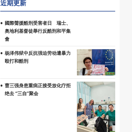
近期更新
國際聲援酷刑受害者日 瑞士、
奥地利基督徒舉行反酷刑和平集
會
杨泽伟狱中反抗强迫劳动遭暴力
殴打和酷刑
曹三强身患重病正接受放化疗拒
绝去 “三自”聚会