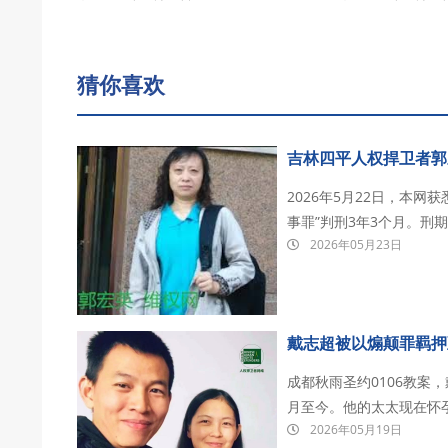
猜你喜欢
吉林四平人权捍卫者郭
2026年5月22日，本
事罪”判刑3年3个月。刑期至：2028年1月1
2026年05月23日
为替不明原因死在狱中的兄
早上6点多 郭洪英在北京
戴志超被以煽颠罪羁押
成都秋雨圣约0106教案
月至今。他的太太现在怀
2026年05月19日
其目前被关押在德阳看守所。 戴志超，成都秋雨圣约教会传道人。 2026年1月