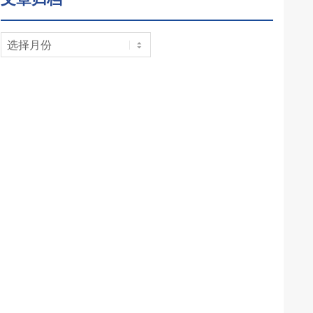
文
章
归
档