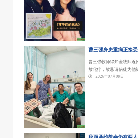
办公室被警方带走，后被
曹三强身患重病正接受放
曹三强牧师得知金牧师近
放化疗，故恳请信徒为他
2026年07月09日
外（如贵州、缅甸、尼泊
守政教分离、未攻击中国政
秋雨圣约教会仍有两人