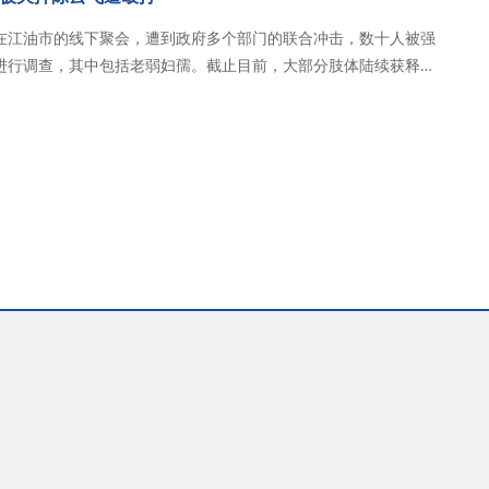
在江油市的线下聚会，遭到政府多个部门的联合冲击，数十人被强
进行调查，其中包括老弱妇孺。截止目前，大部分肢体陆续获释回
老外。其中，陈云飞弟兄在被关押期间遭到殴打和虐待。 2026
时，秋雨圣约教会在江油市的线下…