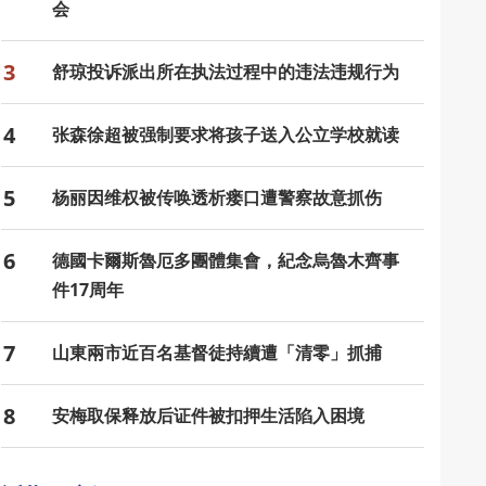
会
3
舒琼投诉派出所在执法过程中的违法违规行为
4
张森徐超被强制要求将孩子送入公立学校就读
5
杨丽因维权被传唤透析瘘口遭警察故意抓伤
6
德國卡爾斯魯厄多團體集會，紀念烏魯木齊事
件17周年
7
山東兩市近百名基督徒持續遭「清零」抓捕
8
安梅取保释放后证件被扣押生活陷入困境