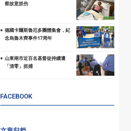
察故意抓伤
德國卡爾斯魯厄多團體集會，紀
念烏魯木齊事件17周年
山東兩市近百名基督徒持續遭
「清零」抓捕
FACEBOOK
文章归档