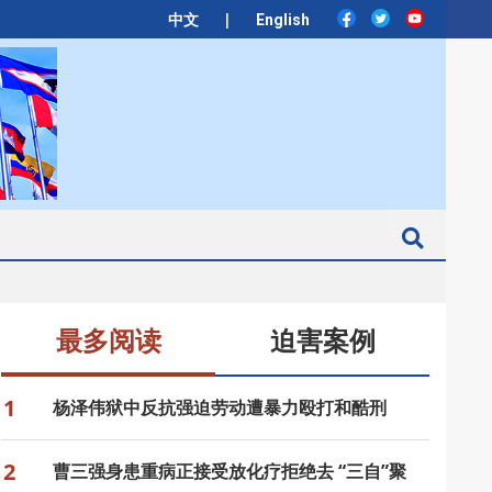
|
中文
English
Search
最多阅读
迫害案例
1
杨泽伟狱中反抗强迫劳动遭暴力殴打和酷刑
2
曹三强身患重病正接受放化疗拒绝去 “三自”聚