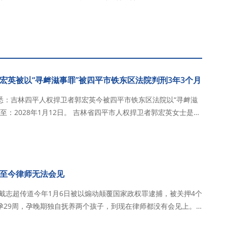
宏英被以“寻衅滋事罪”被四平市铁东区法院判刑3年3个月
网获悉：吉林四平人权捍卫者郭宏英今被四平市铁东区法院以“寻衅滋
2日。 吉林省四平市人权捍卫者郭宏英女士是因
长郭洪伟伸冤而被以“寻衅滋事”罪名抓捕的。2024年10月13日
市房山区焦…
至今律师无法会见
，戴志超传道今年1月6日被以煽动颠覆国家政权罪逮捕，被关押4个
孕29周，孕晚期独自抚养两个孩子，到现在律师都没有会见上。
6日，在教会