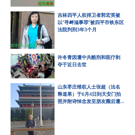
吉林四平人权捍卫者郭宏英被
以“寻衅滋事罪”被四平市铁东区
法院判刑3年3个月
许冬青因遭中共酷刑和医疗剥
夺于近日去世
山东枣庄维权人士张超（法名
释道果）于6月4日到天安门拍
照并附诗悼念发至朋友圈后遭
刑事拘留