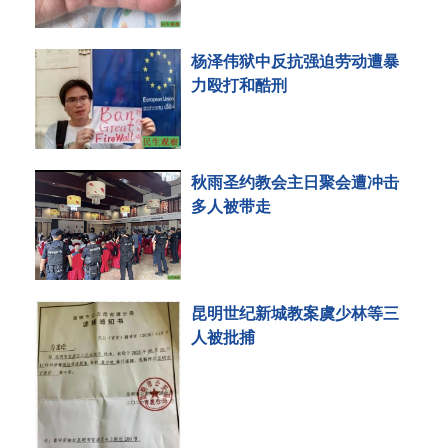
杨泽伟狱中反抗强迫劳动遭暴
力殴打和酷刑
秋雨圣约教会主日聚会遭冲击
多人被带走
昆明世纪新城教案虞少林等三
人被批捕