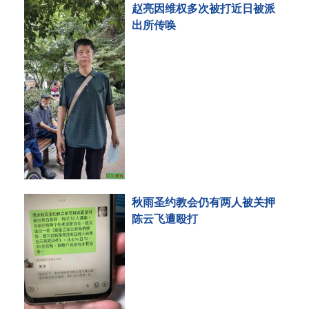
赵亮因维权多次被打近日被派
出所传唤
秋雨圣约教会仍有两人被关押
陈云飞遭殴打