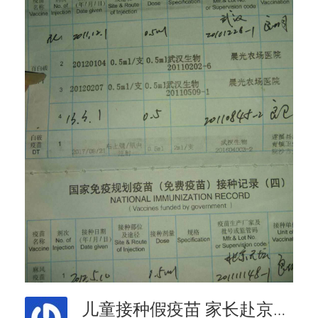
儿童接种假疫苗 家长赴京遭拦截