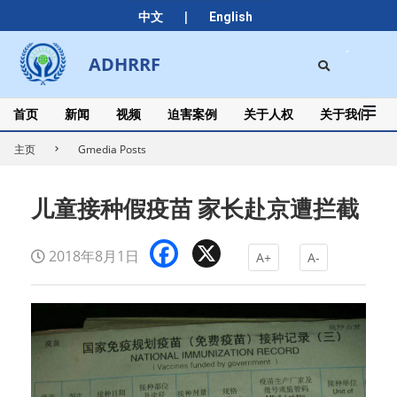
Skip
|
中文
English
to
content
Search
ADHRRF
Secondary
Navigation
Menu
首页
新闻
视频
迫害案例
关于人权
关于我们
主页
Gmedia Posts
儿童接种假疫苗 家长赴京遭拦截
Facebook
X
2018年8月1日
A+
A-