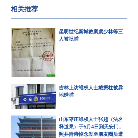
相关推荐
昆明世纪新城教案虞少林等三
人被批捕
吉林上访维权人士戴振柱被异
地诱捕
山东枣庄维权人士张超（法名
释道果）于6月4日到天安门拍
照并附诗悼念发至朋友圈后遭