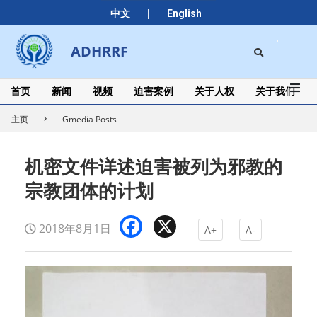
Skip
|
中文
English
to
content
Search
ADHRRF
Secondary
Navigation
Menu
首页
新闻
视频
迫害案例
关于人权
关于我们
主页
Gmedia Posts
机密文件详述迫害被列为邪教的
宗教团体的计划
Facebook
X
2018年8月1日
A+
A-