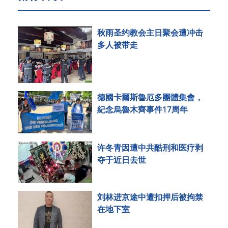
秋雨圣约教会主日聚会遭冲击
多人被带走
德國卡爾斯魯厄多團體集會，
紀念烏魯木齊事件17周年
许冬青因遭中共酷刑和医疗剥
夺于近日去世
刘林进京途中遭扣押后被拘禁
在地下室