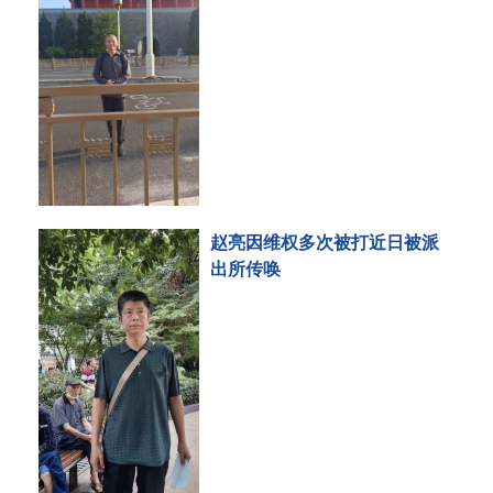
刑事拘留
赵亮因维权多次被打近日被派
出所传唤