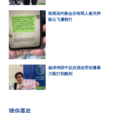
秋雨圣约教会仍有两人被关押
陈云飞遭殴打
杨泽伟狱中反抗强迫劳动遭暴
力殴打和酷刑
猜你喜欢