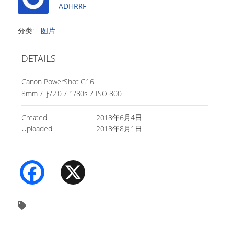
ADHRRF
分类:
图片
DETAILS
Canon PowerShot G16
8mm
/
ƒ/2.0
/
1/80s
/
ISO 800
Created
2018年6月4日
Uploaded
2018年8月1日
Facebook
X