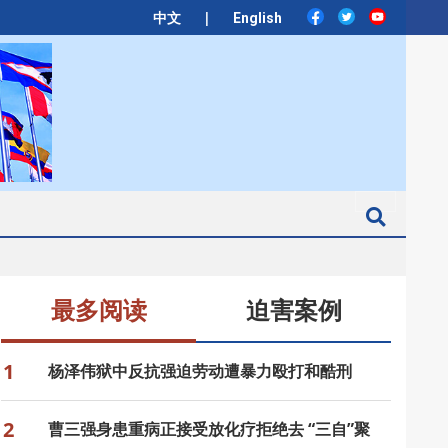
|
中文
English
Search
最多阅读
迫害案例
1
杨泽伟狱中反抗强迫劳动遭暴力殴打和酷刑
2
曹三强身患重病正接受放化疗拒绝去 “三自”聚