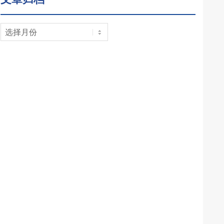
文
章
归
档