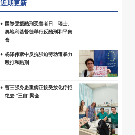
近期更新
國際聲援酷刑受害者日 瑞士、
奥地利基督徒舉行反酷刑和平集
會
杨泽伟狱中反抗强迫劳动遭暴力
殴打和酷刑
曹三强身患重病正接受放化疗拒
绝去 “三自”聚会