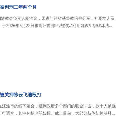
者、年近八旬的老人以及懷孕的基督徒…
被判刑三年两个月
市桐随教会负责人杨治金，因参与跨省基督教信仰分享、神职培训及
于2026年5月22日被随州曾都区法院以“利用邪教组织破坏法律
并处罚金8千元，刑期至2027年5月18日。目前被羁押于湖北省随
24年3月19日，杨治金…
被关押陈云飞遭殴打
在江油市的线下聚会，遭到政府多个部门的联合冲击，数十人被强
进行调查，其中包括老弱妇孺。截止目前，大部分肢体陆续获释回
老外。其中，陈云飞弟兄在被关押期间遭到殴打和虐待。 2026
时，秋雨圣约教会在江油市的线下…