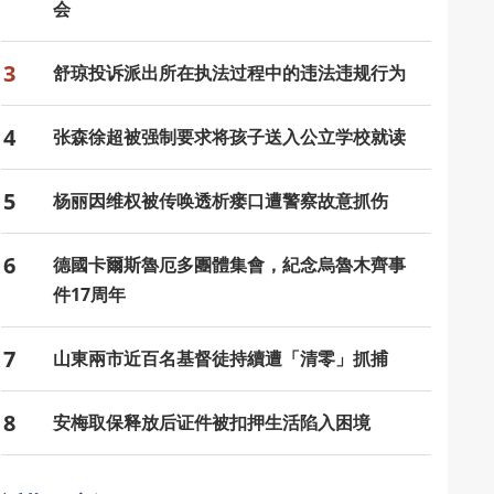
会
3
舒琼投诉派出所在执法过程中的违法违规行为
4
张森徐超被强制要求将孩子送入公立学校就读
5
杨丽因维权被传唤透析瘘口遭警察故意抓伤
6
德國卡爾斯魯厄多團體集會，紀念烏魯木齊事
件17周年
7
山東兩市近百名基督徒持續遭「清零」抓捕
8
安梅取保释放后证件被扣押生活陷入困境