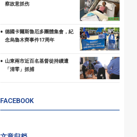
察故意抓伤
德國卡爾斯魯厄多團體集會，紀
念烏魯木齊事件17周年
山東兩市近百名基督徒持續遭
「清零」抓捕
FACEBOOK
文章归档