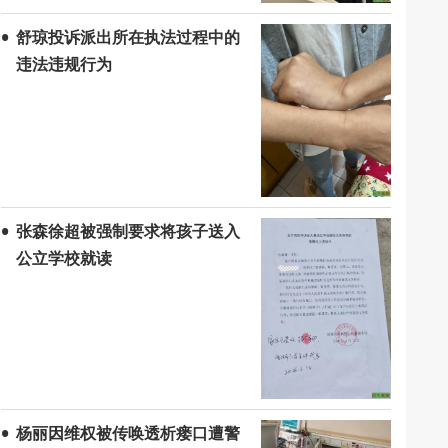
舒琼投诉派出所在执法过程中的
违法违规行为
张森徐超被强制要求将孩子送入
公立学校就读
杨丽因维权被传唤透析瘘口遭警