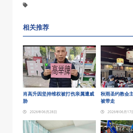
相关推荐
肖高升因坚持维权被打伤亲属遭威
秋雨圣约教会
胁
被带走
2026年06月28日
2026年06月17