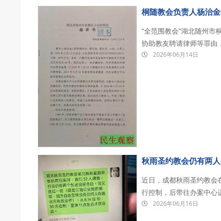
遭抓捕。其中，身患癌症
桐随教会负责人杨治金
“全范围教会”湖北随州
协助教友聘请律师等罪由，
2026年06月14日
实施罪”判刑3年2个月，
州市看守所。 20
秋雨圣约教会仍有两人
近日，成都秋雨圣约教会
行控制，后带往办案中心
2026年06月16日
家，除晏鸿长老和吴五清长
年6月14日主日上午11