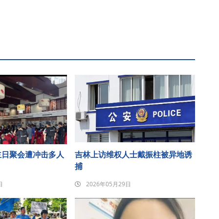
主日聚会遭冲击多人
吉林上访维权人士戴振柱被异地诱
捕
日
2026年05月29日