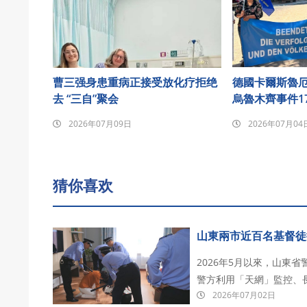
曹三强身患重病正接受放化疗拒绝
德國卡爾斯魯
去 “三自”聚会
烏魯木齊事件1
2026年07月09日
2026年07月04
猜你喜欢
山東兩市近百名基督徒
2026年5月以來，山東
警方利用「天網」監控、
2026年07月02日
為目標展開大規模抓捕。