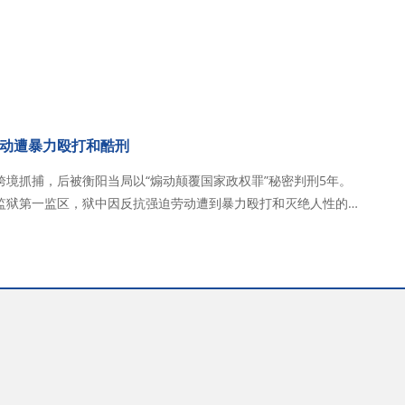
动遭暴力殴打和酷刑
境抓捕，后被衡阳当局以“煽动颠覆国家政权罪”秘密判刑5年。
监狱第一监区，狱中因反抗强迫劳动遭到暴力殴打和灭绝人性的酷
隔绝，呼吁彻底拆除这堵信息…