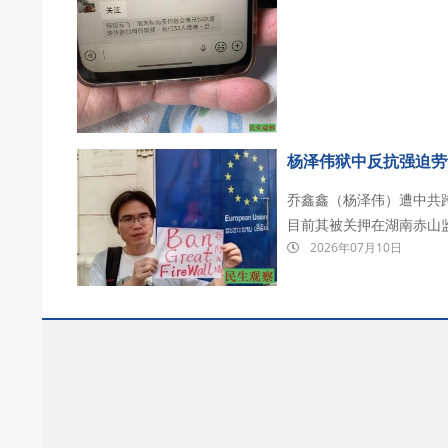
杨泽伟狱中反抗强迫劳
乔鑫鑫（杨泽伟）遭中共跨
目前其被关押在湖南赤山
2026年07月10日
刑。 2023年3月，乔鑫鑫联合多位海外民主人士正式发起“拆墙运动”。他指出，中国的网络
围墙使十四亿中国人与世