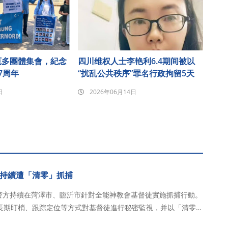
厄多團體集會，紀念
四川维权人士李艳利6.4期间被以
7周年
“扰乱公共秩序”罪名行政拘留5天
日
2026年06月14日
持續遭「清零」抓捕
省警方持續在菏澤市、臨沂市針對全能神教會基督徒實施抓捕行動。
長期盯梢、跟踪定位等方式對基督徒進行秘密監視，并以「清零」
據知情人士透露，僅5月至6月期間，山東兩市已有近百名基督徒