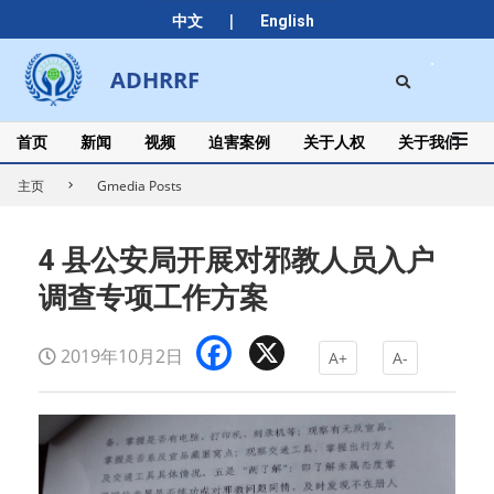
Skip
|
中文
English
to
content
Search
ADHRRF
Secondary
Navigation
Menu
首页
新闻
视频
迫害案例
关于人权
关于我们
主页
Gmedia Posts
4 县公安局开展对邪教人员入户
调查专项工作方案
Facebook
X
2019年10月2日
A+
A-