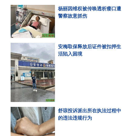
杨丽因维权被传唤透析瘘口遭
警察故意抓伤
安梅取保释放后证件被扣押生
活陷入困境
舒琼投诉派出所在执法过程中
的违法违规行为