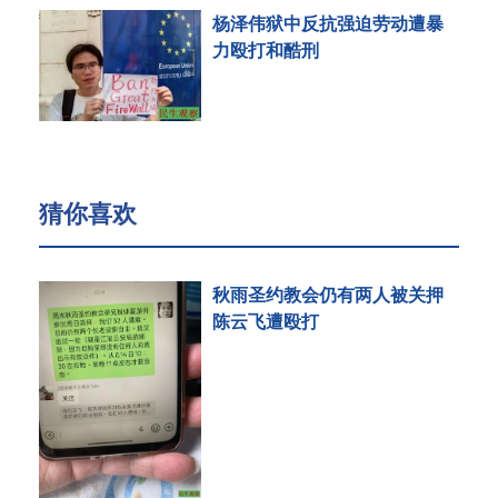
杨泽伟狱中反抗强迫劳动遭暴
力殴打和酷刑
猜你喜欢
秋雨圣约教会仍有两人被关押
陈云飞遭殴打