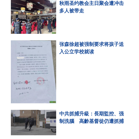
秋雨圣约教会主日聚会遭冲击
多人被带走
张森徐超被强制要求将孩子送
入公立学校就读
中共抓捕升級：長期監控、强
制洗腦 高齡基督徒仍遭抓捕