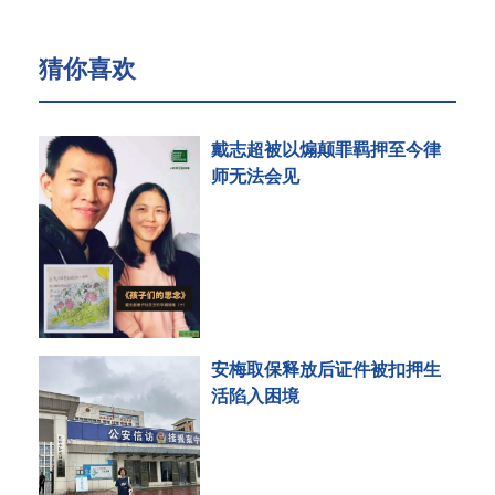
猜你喜欢
戴志超被以煽颠罪羁押至今律
师无法会见
安梅取保释放后证件被扣押生
活陷入困境