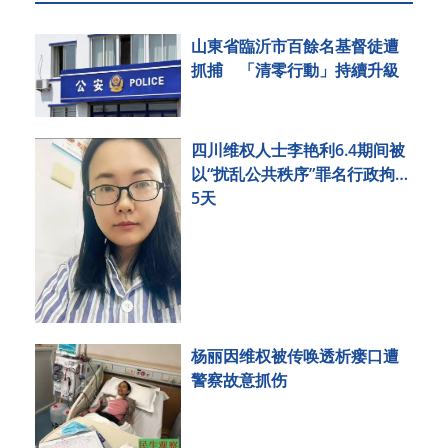
山東省臨沂市百餘名基督徒遭
抓捕 「清零行動」持續升級
四川维权人士李艳利6.4期间被
以“扰乱公共秩序”罪名行政拘留
5天
杨丽因维权被传唤透析瘘口遭
警察故意抓伤