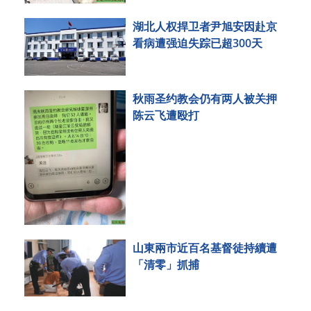
湖北人权捍卫者尹旭安因赴京
看病遭强迫失踪已超300天
秋雨圣约教会仍有两人被关押
陈云飞遭殴打
山東兩市近百名基督徒持續遭
「清零」抓捕