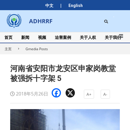
Skip
|
中文
English
to
content
Search
ADHRRF
Secondary
Navigation
Menu
首页
新闻
视频
迫害案例
关于人权
关于我们
主页
Gmedia Posts
河南省安阳市龙安区申家岗教堂
被强拆十字架 5
Facebook
X
2018年5月26日
A+
A-