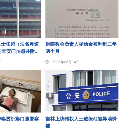
人士张超（法名释道
桐随教会负责人杨治金被判刑三年
到天安门拍照并附诗
两个月
圈后遭刑事拘留
日
2026年06月14日
传唤透析瘘口遭警察
吉林上访维权人士戴振柱被异地诱
捕