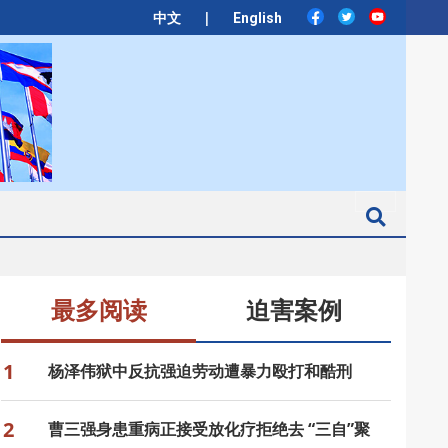
|
中文
English
Search
最多阅读
迫害案例
1
杨泽伟狱中反抗强迫劳动遭暴力殴打和酷刑
2
曹三强身患重病正接受放化疗拒绝去 “三自”聚