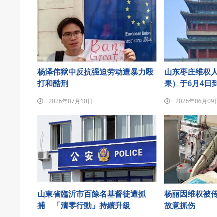
杨泽伟狱中反抗强迫劳动遭暴力殴
山东枣庄维权
打和酷刑
果）于6月4日
悼念发至朋友
2026年07月10日
2026年06月09
山東省臨沂市百餘名基督徒遭抓
杨丽因维权被
捕 「清零行動」持續升級
故意抓伤