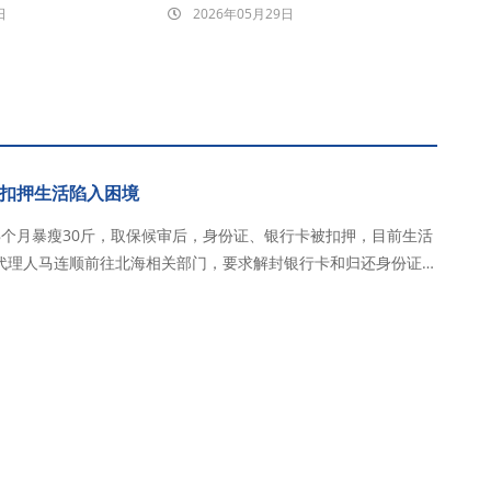
日
2026年05月29日
扣押生活陷入困境
8个月暴瘦30斤，取保候审后，身份证、银行卡被扣押，目前生活
代理人马连顺前往北海相关部门，要求解封银行卡和归还身份证。
梅被取保候审走出牢房后，发现她的体重比被抓捕前下降30多斤，腰
心，浑身不舒服。 安梅没有住处，无法租房、…