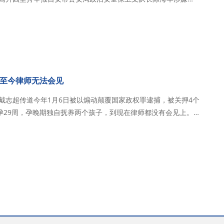
员的暴力殴打，导致左小腿受伤折断； 因肖高升的侄子在
日，当局威胁其侄子。侄子劝肖…
至今律师无法会见
，戴志超传道今年1月6日被以煽动颠覆国家政权罪逮捕，被关押4个
孕29周，孕晚期独自抚养两个孩子，到现在律师都没有会见上。
6日，在教会
以煽颠罪逮捕，目前关…