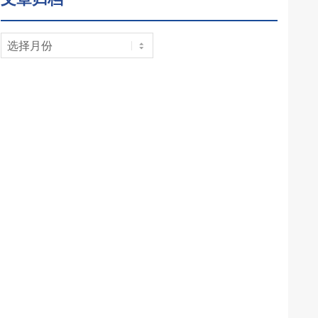
文
章
归
档