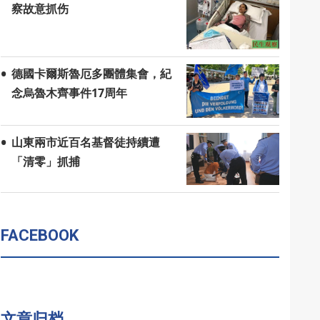
察故意抓伤
德國卡爾斯魯厄多團體集會，紀
念烏魯木齊事件17周年
山東兩市近百名基督徒持續遭
「清零」抓捕
FACEBOOK
文章归档