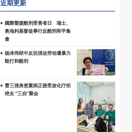
近期更新
國際聲援酷刑受害者日 瑞士、
奥地利基督徒舉行反酷刑和平集
會
杨泽伟狱中反抗强迫劳动遭暴力
殴打和酷刑
曹三强身患重病正接受放化疗拒
绝去 “三自”聚会