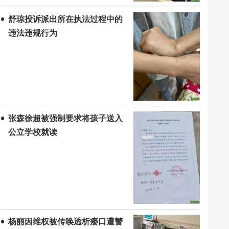
舒琼投诉派出所在执法过程中的
违法违规行为
张森徐超被强制要求将孩子送入
公立学校就读
杨丽因维权被传唤透析瘘口遭警