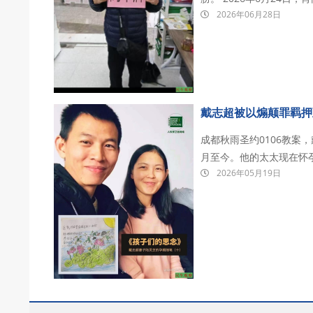
2026年06月28日
造证据的违法行为，遭到维稳人
派出所当教导员。6月27
戴志超被以煽颠罪羁押
成都秋雨圣约0106教案
月至今。他的太太现在怀
2026年05月19日
其目前被关押在德阳看守所。 戴志超，成都秋雨圣约教会传道人。 2026年1月
办公室被警方带走，后被