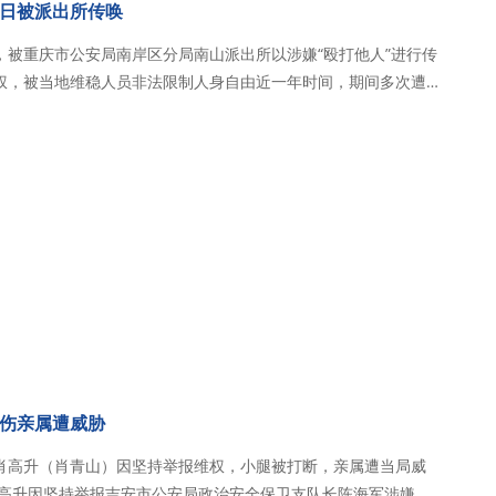
日被派出所传唤
，被重庆市公安局南岸区分局南山派出所以涉嫌“殴打他人”进行传
权，被当地维稳人员非法限制人身自由近一年时间，期间多次遭到
于2026年6月23日12时0…
伤亲属遭威胁
肖高升（肖青山）因坚持举报维权，小腿被打断，亲属遭当局威