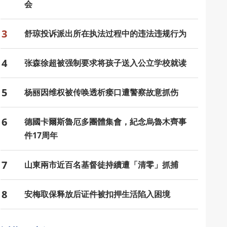
会
3
舒琼投诉派出所在执法过程中的违法违规行为
4
张森徐超被强制要求将孩子送入公立学校就读
5
杨丽因维权被传唤透析瘘口遭警察故意抓伤
6
德國卡爾斯魯厄多團體集會，紀念烏魯木齊事
件17周年
7
山東兩市近百名基督徒持續遭「清零」抓捕
8
安梅取保释放后证件被扣押生活陷入困境