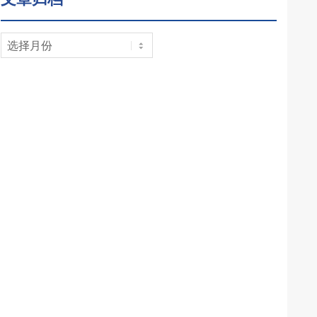
文
章
归
档