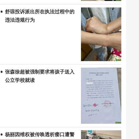
舒琼投诉派出所在执法过程中的
违法违规行为
张森徐超被强制要求将孩子送入
公立学校就读
杨丽因维权被传唤透析瘘口遭警