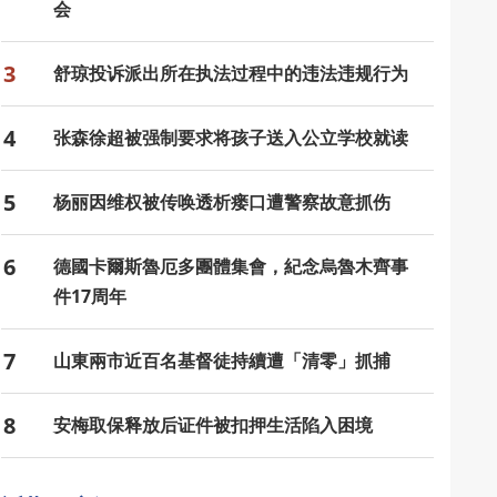
会
3
舒琼投诉派出所在执法过程中的违法违规行为
4
张森徐超被强制要求将孩子送入公立学校就读
5
杨丽因维权被传唤透析瘘口遭警察故意抓伤
6
德國卡爾斯魯厄多團體集會，紀念烏魯木齊事
件17周年
7
山東兩市近百名基督徒持續遭「清零」抓捕
8
安梅取保释放后证件被扣押生活陷入困境