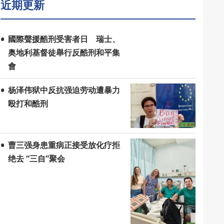
近期更新
國際聲援酷刑受害者日 瑞士、
奥地利基督徒舉行反酷刑和平集
會
杨泽伟狱中反抗强迫劳动遭暴力
殴打和酷刑
曹三强身患重病正接受放化疗拒
绝去 “三自”聚会