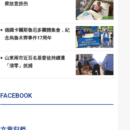
察故意抓伤
德國卡爾斯魯厄多團體集會，紀
念烏魯木齊事件17周年
山東兩市近百名基督徒持續遭
「清零」抓捕
FACEBOOK
文章归档