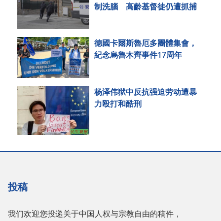
制洗腦 高齡基督徒仍遭抓捕
德國卡爾斯魯厄多團體集會，
紀念烏魯木齊事件17周年
杨泽伟狱中反抗强迫劳动遭暴
力殴打和酷刑
投稿
我们欢迎您投递关于中国人权与宗教自由的稿件，