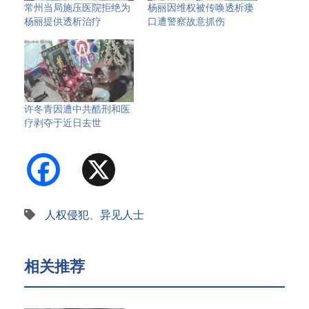
常州当局施压医院拒绝为
杨丽因维权被传唤透析瘘
杨丽提供透析治疗
口遭警察故意抓伤
许冬青因遭中共酷刑和医
疗剥夺于近日去世
Facebook
X
人权侵犯
、
异见人士
相关推荐