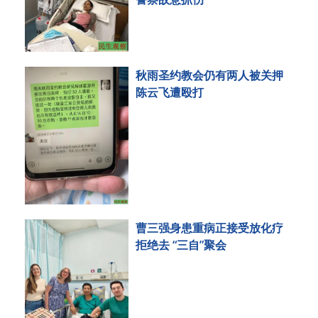
秋雨圣约教会仍有两人被关押
陈云飞遭殴打
曹三强身患重病正接受放化疗
拒绝去 “三自”聚会