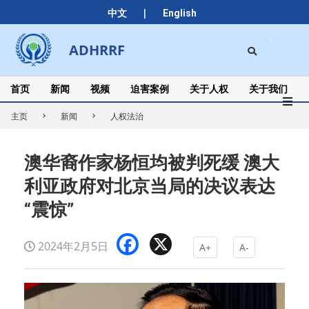
Skip
|
中文
English
to
content
Search
ADHRRF
Secondary
Navigation
Menu
首页
新闻
视频
迫害案例
关于人权
关于我们
主页
新闻
人权法治
澳华裔作家杨恒均被判死缓 澳大
利亚政府对北京当局的决议表达
“震惊”
Facebook
X
2024年2月5日
A+
A-