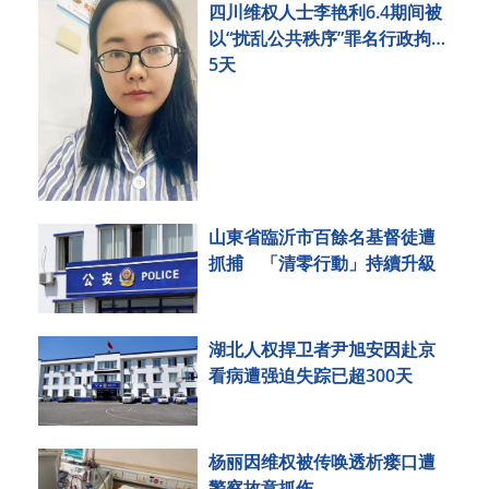
四川维权人士李艳利6.4期间被
以“扰乱公共秩序”罪名行政拘留
5天
山東省臨沂市百餘名基督徒遭
抓捕 「清零行動」持續升級
湖北人权捍卫者尹旭安因赴京
看病遭强迫失踪已超300天
杨丽因维权被传唤透析瘘口遭
警察故意抓伤