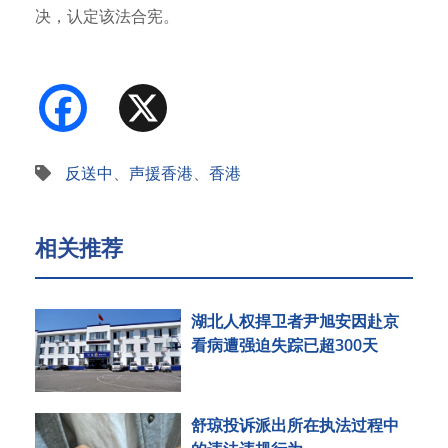
决，认定该法合宪。
消息传出后…
Facebook
X
反送中
、
声援香港
、
香港
相关推荐
湖北人权捍卫者尹旭安因赴京
看病遭强迫失踪已超300天
舒琼投诉派出所在执法过程中