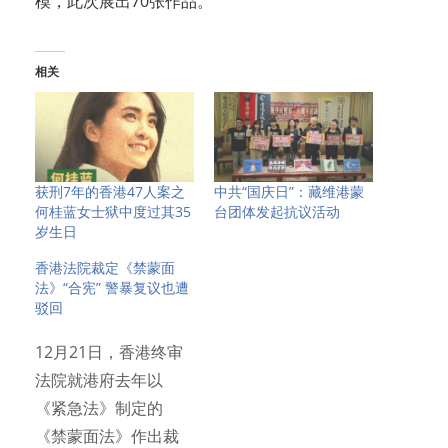
模，此次展出70张作品。
相关
获刑7年的香港47人案之
中共“国庆日”：藏维港蒙
何桂蓝女士狱中度过其35
台团体发起抗议活动
岁生日
香港法院裁定《禁蒙面
法》“合宪” 警暴复议也遭
驳回
12月21日，香港终审
法院就港府去年以
《紧急法》制定的
《禁蒙面法》作出裁