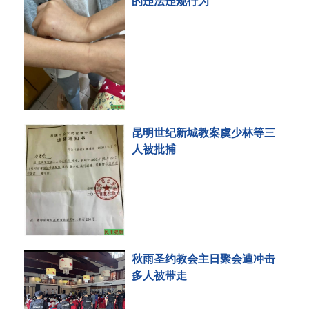
的违法违规行为
昆明世纪新城教案虞少林等三
人被批捕
秋雨圣约教会主日聚会遭冲击
多人被带走