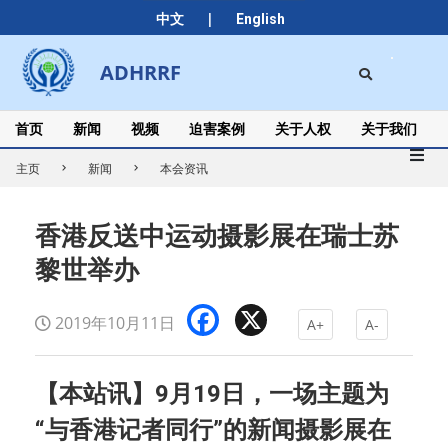
Skip
|
中文
English
to
content
Search
ADHRRF
Secondary
Navigation
Menu
首页
新闻
视频
迫害案例
关于人权
关于我们
主页
新闻
本会资讯
香港反送中运动摄影展在瑞士苏
黎世举办
Facebook
X
2019年10月11日
A+
A-
【本站讯】9月19日，一场主题为
“与香港记者同行”的新闻摄影展在