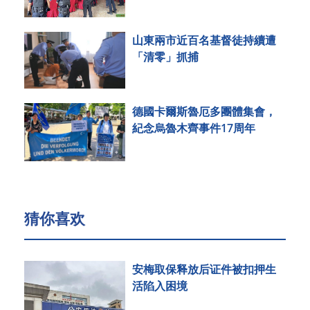
山東兩市近百名基督徒持續遭
「清零」抓捕
德國卡爾斯魯厄多團體集會，
紀念烏魯木齊事件17周年
猜你喜欢
安梅取保释放后证件被扣押生
活陷入困境