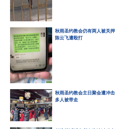
秋雨圣约教会仍有两人被关押
陈云飞遭殴打
秋雨圣约教会主日聚会遭冲击
多人被带走