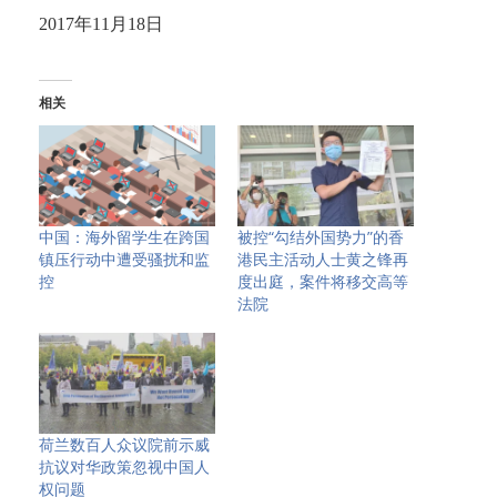
年
月
日
2017
11
18
相关
中国：海外留学生在跨国
被控“勾结外国势力”的香
镇压行动中遭受骚扰和监
港民主活动人士黄之锋再
控
度出庭，案件将移交高等
法院
荷兰数百人众议院前示威
抗议对华政策忽视中国人
权问题