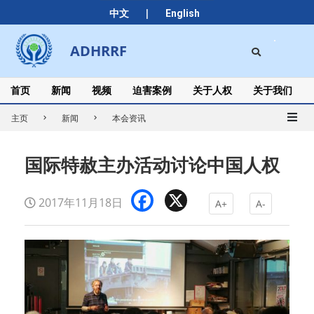
Skip
|
中文
English
to
content
Search
ADHRRF
Secondary
Navigation
Menu
首页
新闻
视频
迫害案例
关于人权
关于我们
主页
新闻
本会资讯
国际特赦主办活动讨论中国人权
Facebook
X
2017年11月18日
A+
A-