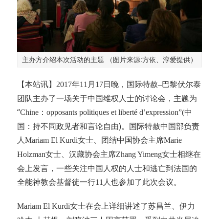
主办方介绍本次活动的主题 （图片来源:方依、淳爱提供）
【本站讯】
年
月
日晚，国际特赦
巴黎伏尔泰
2017
11
17
–
团队主办了一场关于中国维权人士的讨论会，主题为
“
：
中
Chine
opposants politiques et liberté d’expression”(
国：持不同政见者和言论自由)。国际特赦中国部负责
人
女士、团结中国协会主席
Mariam El Kurdi
Marie
女士、汉藏协会主席
女士相继在
Holzman
Zhang Yimeng
会上发言，一些关注中国人权的人士和逃亡到法国的
全能神教会基督徒一行
人也参加了此次会议。
11
女士在会上详细讲述了苏昌兰、伊力
Mariam El Kurdi