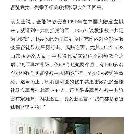
督徒袁女士列举了相关数据和事实作了回答。
袁女士说，全能神教会自
年在中国大陆建立以
1991
来，就遭到中共的抓捕迫害，
年该教派被中共定
1995
为“邪教”，中共以此为借口在全国范围内对全能神教
会基督徒采取严厉打击、残酷迫害。尤其
年
2014
5·28
山东招远杀人案，中共将此案嫁祸给全能神教会之
后，镇压再次升级，仅
月短短两个月，有
多名
6-8
1500
全能神教会基督徒被中共警察抓捕，至少
人被迫害致
6
死。迄今为止，现有据可查的被中共迫害致死的全能
神教会基督徒就高达
人，还有很多基督徒被中共迫
44
害有家难归、四处逃亡。袁女士坦言：“我们都是被迫
逃到这里来的。”