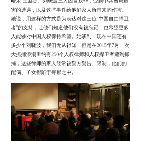
哈木
土赫提、刘晓波三人因言获罪，受到中共当局迫
·
害的遭遇，以及这些事件给他们家人所带来的伤害。
她说，用这样的方式是为表达对这三位“中国自由捍卫
者”的支持，让他们知道他们没有被忘记，也希望更多
人能够对中国人权保持希望。她谈到，现在中国还有
多少个刘晓波，我们无从得知，但是在
年
月一次
2015
7
大抓捕浪潮里约有
个人权律师和人权捍卫者遭到抓
250
捕，这些律师的家人经常被警方警告、限制，他们的
配偶、子女都陷于抑郁之中。