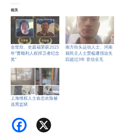
相关
全世欣、史庭福荣获2025
南方街头运动人士、河南
年“曹顺利人权捍卫者纪念
籍民主人士贾榀遭强迫失
奖”
踪超过3年 音信全无
上海维权人士俞忠欢险被
送黑监狱
Facebook
X