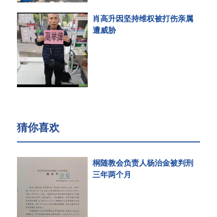
肖高升因坚持维权被打伤亲属
遭威胁
猜你喜欢
桐随教会负责人杨治金被判刑
三年两个月