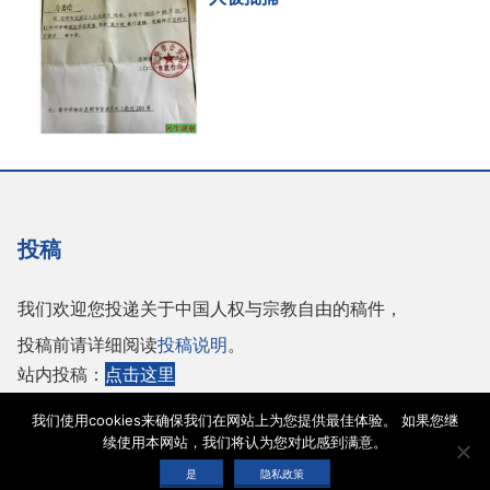
投稿
我们欢迎您投递关于中国人权与宗教自由的稿件，
投稿前请详细阅读
投稿说明
。
站内投稿：
点击这里
或者投稿至邮箱：
tougao@adhrrf.org
我们使用cookies来确保我们在网站上为您提供最佳体验。 如果您继
续使用本网站，我们将认为您对此感到满意。
Copyright © 2026 保护人权与宗教自由协会 |
网站使用条款
|
隐私政策
|
cookie声
是
隐私政策
明