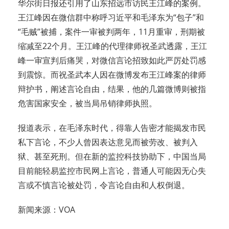
华尔街日报还引用了山东招远市访民王江峰的案例。
王江峰因在微信群中称呼习近平和毛泽东为“包子”和
“毛贼”被捕，案件一审被判两年，11月重审，刑期被
缩减至22个月。王江峰的代理律师祝圣武透露，王江
峰一审宣判后痛哭，对微信言论招致如此严厉处罚感
到震惊。而祝圣武本人因在微博发布王江峰案的律师
辩护书，阐述言论自由，结果，他的几篇微博则被指
危害国家安全，被当局吊销律师执照。
报道表示，在毛泽东时代，得靠人告密才能揭发市民
私下言论，不少人曾因表达意见而被劳改、被判入
狱、甚至死刑。但在新的监控科技协助下，中国当局
目前能轻易监控市民网上言论，普通人可能因无心失
言或不慎言论被处罚，令言论自由和人权倒退。
新闻来源：VOA