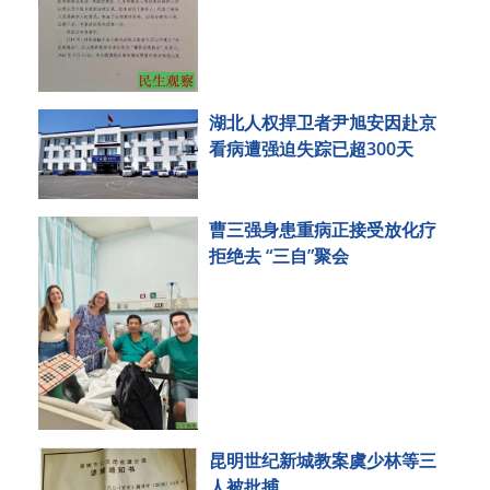
湖北人权捍卫者尹旭安因赴京
看病遭强迫失踪已超300天
曹三强身患重病正接受放化疗
拒绝去 “三自”聚会
昆明世纪新城教案虞少林等三
人被批捕