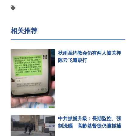
相关推荐
秋雨圣约教会仍有两人被关押
陈云飞遭殴打
中共抓捕升級：長期監控、强
制洗腦 高齡基督徒仍遭抓捕