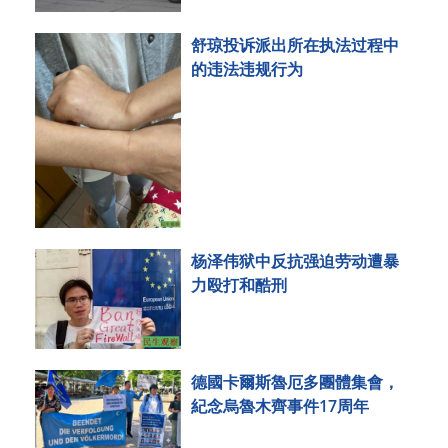
舒琼投诉派出所在执法过程中
的违法违规行为
杨泽伟狱中反抗强迫劳动遭暴
力殴打和酷刑
德國卡爾斯魯厄多團體集會，
紀念烏魯木齊事件17周年