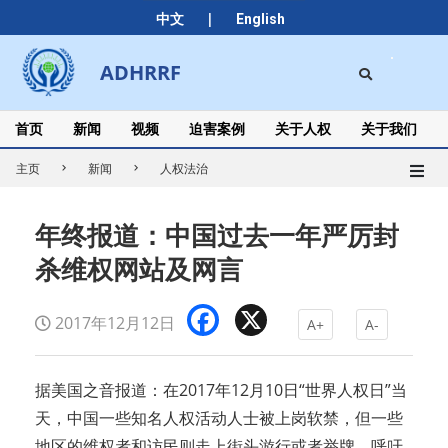
Skip
|
中文
English
to
content
Search
ADHRRF
Secondary
Navigation
Menu
首页
新闻
视频
迫害案例
关于人权
关于我们
主页
新闻
人权法治
年终报道：中国过去一年严厉封
杀维权网站及网言
Facebook
X
2017年12月12日
A+
A-
据美国之音报道：在2017年12月10日“世界人权日”当
天，中国一些知名人权活动人士被上岗软禁，但一些
地区的维权者和访民则走上街头游行或者举牌，呼吁