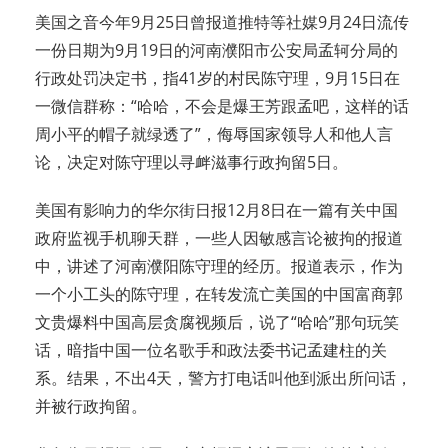
美国之音今年9月25日曾报道推特等社媒9月24日流传
一份日期为9月19日的河南濮阳市公安局孟轲分局的
行政处罚决定书，指41岁的村民陈守理，9月15日在
一微信群称：“哈哈，不会是爆王芳跟孟吧，这样的话
周小平的帽子就绿透了”，侮辱国家领导人和他人言
论，决定对陈守理以寻衅滋事行政拘留5日。
美国有影响力的华尔街日报12月8日在一篇有关中国
政府监视手机聊天群，一些人因敏感言论被拘的报道
中，讲述了河南濮阳陈守理的经历。报道表示，作为
一个小工头的陈守理，在转发流亡美国的中国富商郭
文贵爆料中国高层贪腐视频后，说了“哈哈”那句玩笑
话，暗指中国一位名歌手和政法委书记孟建柱的关
系。结果，不出4天，警方打电话叫他到派出所问话，
并被行政拘留。