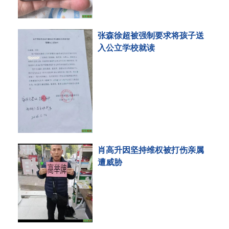
张森徐超被强制要求将孩子送
入公立学校就读
肖高升因坚持维权被打伤亲属
遭威胁