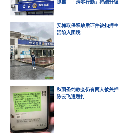
抓捕 「清零行動」持續升級
安梅取保释放后证件被扣押生
活陷入困境
秋雨圣约教会仍有两人被关押
陈云飞遭殴打