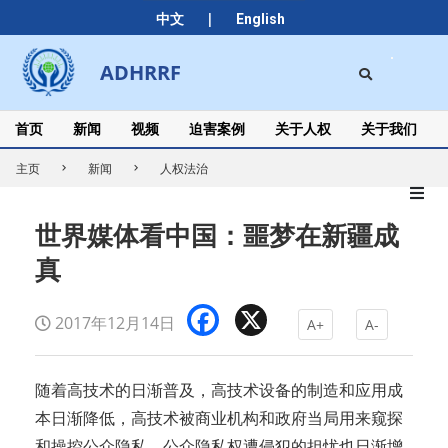
Skip
|
中文
English
to
content
Search
ADHRRF
Secondary
Navigation
Menu
首页
新闻
视频
迫害案例
关于人权
关于我们
主页
新闻
人权法治
世界媒体看中国：噩梦在新疆成
真
Facebook
X
2017年12月14日
A+
A-
随着高技术的日渐普及，高技术设备的制造和应用成
本日渐降低，高技术被商业机构和政府当局用来窥探
和操控公众隐私、公众隐私权遭侵犯的担忧也日渐增