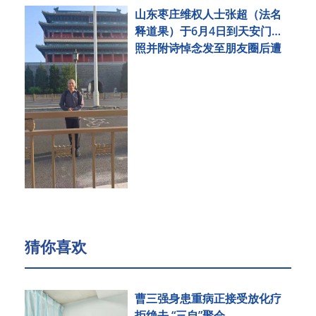
山东枣庄维权人士张超（法名
释道果）于6月4日到天安门拍
照并附诗悼念发至朋友圈后遭
刑事拘留
猜你喜欢
曹三强身患重病正接受放化疗
拒绝去 “三自”聚会