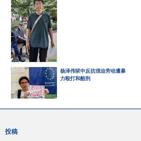
杨泽伟狱中反抗强迫劳动遭暴
力殴打和酷刑
投稿