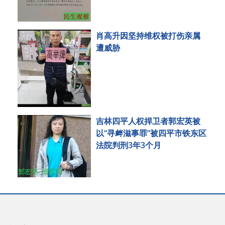
肖高升因坚持维权被打伤亲属
遭威胁
吉林四平人权捍卫者郭宏英被
以“寻衅滋事罪”被四平市铁东区
法院判刑3年3个月