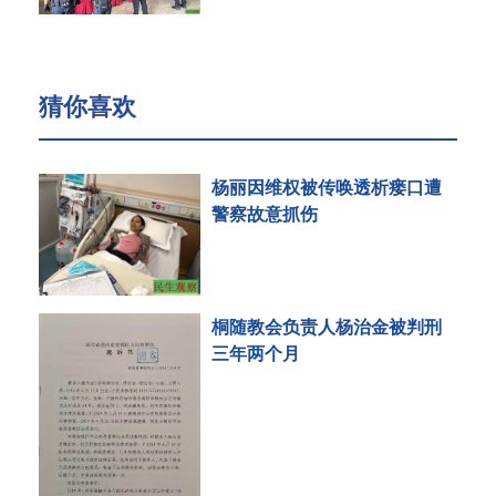
猜你喜欢
杨丽因维权被传唤透析瘘口遭
警察故意抓伤
桐随教会负责人杨治金被判刑
三年两个月