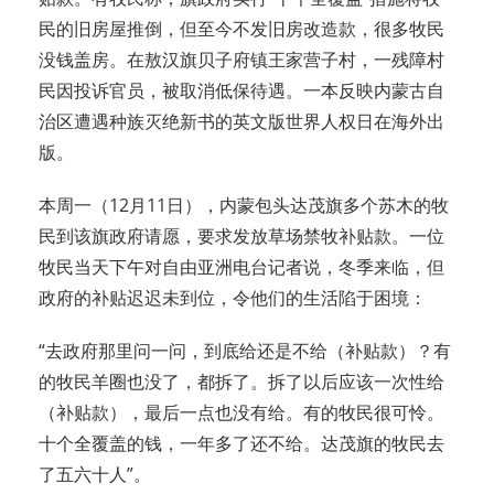
民的旧房屋推倒，但至今不发旧房改造款，很多牧民
没钱盖房。在敖汉旗贝子府镇王家营子村，一残障村
民因投诉官员，被取消低保待遇。一本反映内蒙古自
治区遭遇种族灭绝新书的英文版世界人权日在海外出
版。
本周一（12月11日），内蒙包头达茂旗多个苏木的牧
民到该旗政府请愿，要求发放草场禁牧补贴款。一位
牧民当天下午对自由亚洲电台记者说，冬季来临，但
政府的补贴迟迟未到位，令他们的生活陷于困境：
“去政府那里问一问，到底给还是不给（补贴款）？有
的牧民羊圈也没了，都拆了。拆了以后应该一次性给
（补贴款），最后一点也没有给。有的牧民很可怜。
十个全覆盖的钱，一年多了还不给。达茂旗的牧民去
了五六十人”。