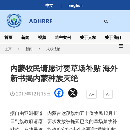
Skip
|
中文
English
to
content
Search
ADHRRF
Secondary
Navigation
Menu
首页
新闻
视频
迫害案例
关于人权
关于我们
主页
新闻
人权法治
内蒙牧民请愿讨要草场补贴 海外
新书揭内蒙种族灭绝
Facebook
X
2017年12月15日
A+
A-
据自由亚洲报道：内蒙古达茂旗约五十位牧民12月11
日到旗政府请愿，要求发放被拖延已久的草场禁牧补
贴款。有牧民称，旗政府实行“十个全覆盖”措施将牧