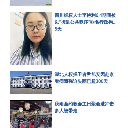
四川维权人士李艳利6.4期间被
以“扰乱公共秩序”罪名行政拘留
5天
湖北人权捍卫者尹旭安因赴京
看病遭强迫失踪已超300天
秋雨圣约教会主日聚会遭冲击
多人被带走