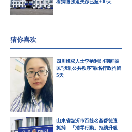
看病遭强迫失踪已超300天
猜你喜欢
四川维权人士李艳利6.4期间被
以“扰乱公共秩序”罪名行政拘留
5天
山東省臨沂市百餘名基督徒遭
抓捕 「清零行動」持續升級