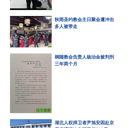
秋雨圣约教会主日聚会遭冲击
多人被带走
桐随教会负责人杨治金被判刑
三年两个月
湖北人权捍卫者尹旭安因赴京