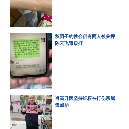
秋雨圣约教会仍有两人被关押
陈云飞遭殴打
肖高升因坚持维权被打伤亲属
遭威胁