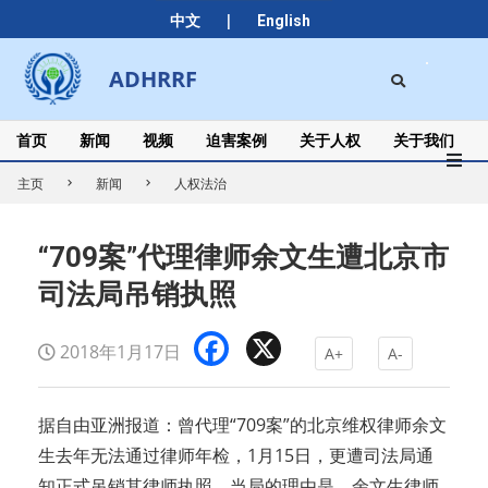
Skip
|
中文
English
to
content
Search
ADHRRF
Secondary
Navigation
Menu
首页
新闻
视频
迫害案例
关于人权
关于我们
主页
新闻
人权法治
“709案”代理律师余文生遭北京市
司法局吊销执照
Facebook
X
2018年1月17日
A+
A-
据自由亚洲报道：曾代理“709案”的北京维权律师余文
生去年无法通过律师年检，1月15日，更遭司法局通
知正式吊销其律师执照。当局的理由是，余文生律师