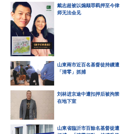
戴志超被以煽颠罪羁押至今律
师无法会见
山東兩市近百名基督徒持續遭
「清零」抓捕
刘林进京途中遭扣押后被拘禁
在地下室
山東省臨沂市百餘名基督徒遭