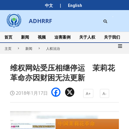
Skip
|
中文
English
to
content
Search
ADHRRF
Secondary
Navigation
Menu
首页
新闻
视频
迫害案例
关于人权
关于我们
主页
新闻
人权法治
维权网站受压相继停运 茉莉花
革命亦因财困无法更新
Facebook
X
2018年1月17日
A+
A-