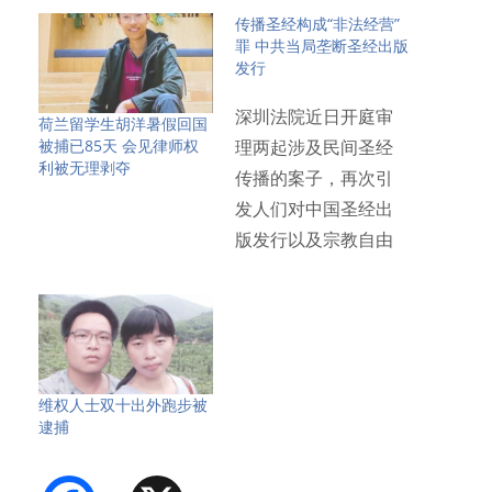
传播圣经构成“非法经营”
罪 中共当局垄断圣经出版
发行
深圳法院近日开庭审
荷兰留学生胡洋暑假回国
被捕已85天 会见律师权
理两起涉及民间圣经
利被无理剥夺
传播的案子，再次引
发人们对中国圣经出
版发行以及宗教自由
问题的关注…
维权人士双十出外跑步被
逮捕
Facebook
X