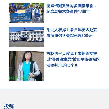
德國卡爾斯魯厄多團體集會，
紀念烏魯木齊事件17周年
湖北人权捍卫者尹旭安因赴京
看病遭强迫失踪已超300天
吉林四平人权捍卫者郭宏英被
以“寻衅滋事罪”被四平市铁东区
法院判刑3年3个月
投稿