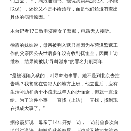
们过去，下了病危通知书。他说我妈妈是犯人（不能
取保），还说又不是不给治疗，而是他们还没有查出
具体的病情原因。”
本台记者17日致电济南女子监狱，电话无人接听。
徐霞的妹妹说，母亲被判入狱只是因为在菏泽监狱工
作的父亲因公去世后多年没有收到抚恤金，因而上访
维权，结果就被以“寻衅滋事”的罪名判刑两年：
“是被诬陷入狱的，叫寻衅滋事罪。她不是到北京去控
告吗？我爸爸在管犯人的地方上班，他去世后，应有
生活补助和两个小孩未成年人的抚恤金，但就一直没
给。为了这件小事，一直找（上访）一直找，找到现
在找成大事了。”
据徐霞所说，母亲于14年开始上访，上访前曾多次向
监狱讨说法，却被监狱长侮辱。上访后又被地方维稳