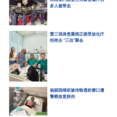
多人被带走
曹三强身患重病正接受放化疗
拒绝去 “三自”聚会
杨丽因维权被传唤透析瘘口遭
警察故意抓伤