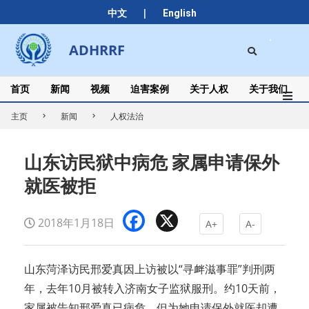
Skip
|
中文
English
to
content
Search
ADHRRF
Secondary
Navigation
Menu
首页
新闻
视频
迫害案例
关于人权
关于我们
主页
新闻
人权法治
山东访民狱中病危 家属申请保外
就医被拒
Facebook
X
2018年1月18日
A+
A-
山东菏泽访民邢爱真因上访被以“寻衅滋事罪”判刑两
年，去年10月被转入济南女子监狱服刑。约10天前，
家属被告知邢爱真已病危，但为她申请保外就医却遭