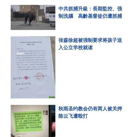
中共抓捕升級：長期監控、强
制洗腦 高齡基督徒仍遭抓捕
张森徐超被强制要求将孩子送
入公立学校就读
秋雨圣约教会仍有两人被关押
陈云飞遭殴打