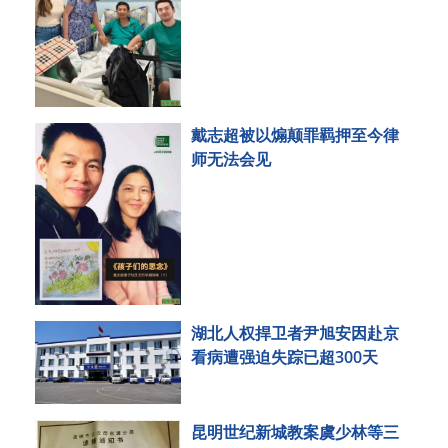
戴志超被以煽颠罪羁押至今律
师无法会见
湖北人权捍卫者尹旭安因赴京
看病遭强迫失踪已超300天
昆明世纪新城教案虞少林等三