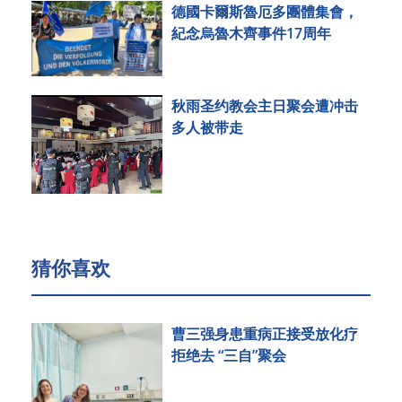
德國卡爾斯魯厄多團體集會，
紀念烏魯木齊事件17周年
秋雨圣约教会主日聚会遭冲击
多人被带走
猜你喜欢
曹三强身患重病正接受放化疗
拒绝去 “三自”聚会