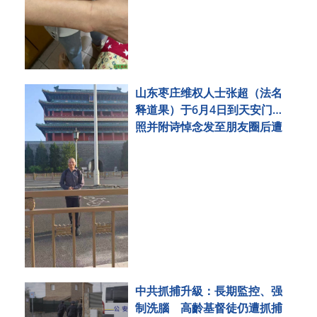
山东枣庄维权人士张超（法名
释道果）于6月4日到天安门拍
照并附诗悼念发至朋友圈后遭
刑事拘留
中共抓捕升級：長期監控、强
制洗腦 高齡基督徒仍遭抓捕