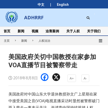
Skip
|
中文
English
to
content
Search
ADHRRF
Secondary
Navigation
Menu
首页
新闻
视频
迫害案例
关于人权
关于我们
主页
新闻
人权法治
美国政府关切中国教授在家参加
VOA直播节目被警察带走
Facebook
X
2018年8月8日
A+
A-
美国政府对中国山东大学退休教授孙文广上星期在家
中接受美国之音(VOA)电视直播采访时显然被警察破门
而入带走一事表示关注，并谴责中国持续践踏人权。