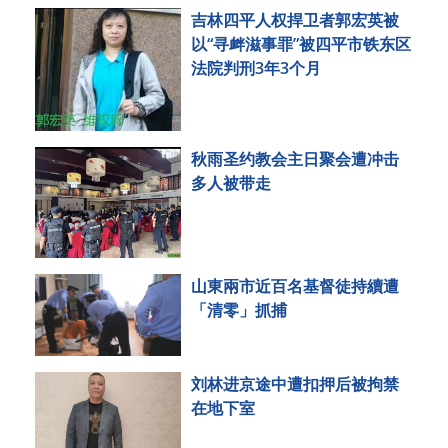
吉林四平人权捍卫者郭宏英被
以“寻衅滋事罪”被四平市铁东区
法院判刑3年3个月
秋雨圣约教会主日聚会遭冲击
多人被带走
山東兩市近百名基督徒持續遭
「清零」抓捕
刘林进京途中遭扣押后被拘禁
在地下室