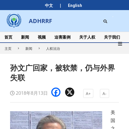
Skip
|
中文
English
to
content
Search
ADHRRF
Secondary
Navigation
Menu
首页
新闻
视频
迫害案例
关于人权
关于我们
主页
新闻
人权法治
孙文广回家，被软禁，仍与外界
失联
Facebook
X
2018年8月13日
A+
A-
美
国
之