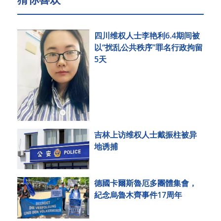
四川维权人士李艳利6.4期间被
以“扰乱公共秩序”罪名行政拘留
5天
吉林上访维权人士戴振柱被异
地诱捕
德國卡爾斯魯厄多團體集會，
紀念烏魯木齊事件17周年