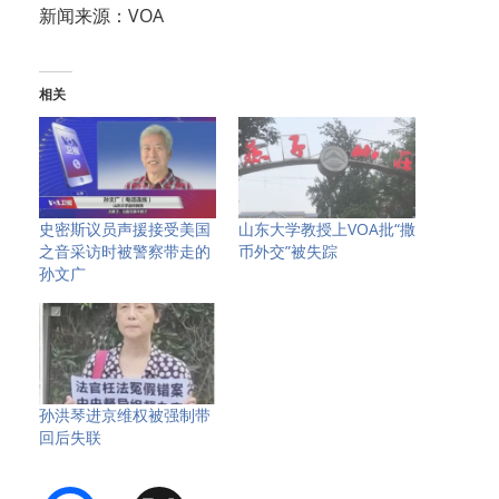
新闻来源：VOA
相关
史密斯议员声援接受美国
山东大学教授上VOA批“撒
之音采访时被警察带走的
币外交”被失踪
孙文广
孙洪琴进京维权被强制带
回后失联