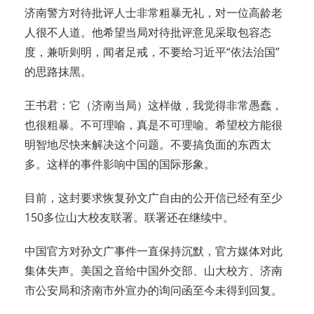
济南警方对待批评人士非常粗暴无礼，对一位高龄老
人很不人道。他希望当局对待批评意见采取包容态
度，兼听则明，闻者足戒，不要给习近平“依法治国”
的思路抹黑。
王书君：它（济南当局）这样做，我觉得非常愚蠢，
也很粗暴。不可理喻，真是不可理喻。希望校方能很
明智地尽快来解决这个问题。不要搞负面的东西太
多。这样的事件影响中国的国际形象。
目前，这封要求恢复孙文广自由的公开信已经有至少
150多位山大校友联署。联署还在继续中。
中国官方对孙文广事件一直保持沉默，官方媒体对此
集体失声。美国之音给中国外交部、山大校方、济南
市公安局和济南市外宣办的询问函至今未得到回复。