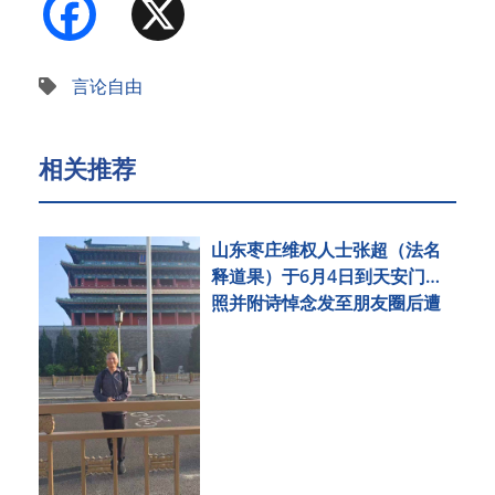
Facebook
X
言论自由
相关推荐
山东枣庄维权人士张超（法名
释道果）于6月4日到天安门拍
照并附诗悼念发至朋友圈后遭
刑事拘留