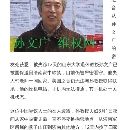
音
从
孙
文
广
的
密
友处获悉，被失踪12天的山东大学退休教授孙文广已
被国保送回济南家中软禁，目前仍被严密看守。他夫
人韩老师一同回家。美国之音仍无法与孙教授取得联
系，他的座机电话、手机均无法接通，其手机处于关
机状态。
这位中国异议人士的友人透露，孙教授夫妇8月1日夜
间从家中被带走后一直不停变换拘禁地点，从济南军
区所属的燕子山庄到济南其他地方，12天内换了四家