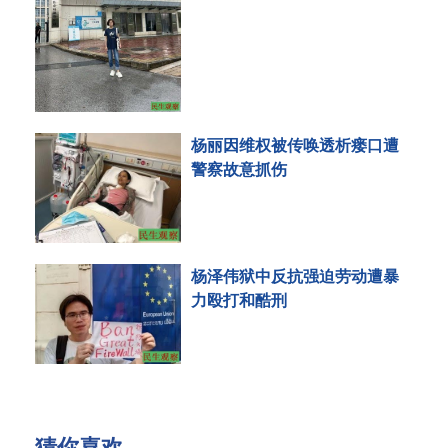
杨丽因维权被传唤透析瘘口遭
警察故意抓伤
杨泽伟狱中反抗强迫劳动遭暴
力殴打和酷刑
猜你喜欢