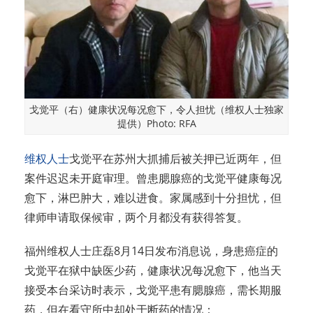
戈觉平（右）健康状况每况愈下，令人担忧（维权人士独家
提供）Photo: RFA
维权人士
戈觉平在苏州大抓捕后被关押已近两年，但
案件迟迟未开庭审理。曾患腮腺癌的戈觉平健康每况
愈下，淋巴肿大，难以进食。家属感到十分担忧，但
律师申请取保候审，两个月都没有获得答复。
福州维权人士庄磊8月14日发布消息说，身患癌症的
戈觉平在狱中缺医少药，健康状况每况愈下，他当天
接受本台采访时表示，戈觉平患有腮腺癌，需长期服
药，但在看守所中却处于断药的情况：