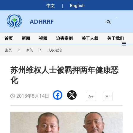
Skip
|
中文
English
to
content
Search
ADHRRF
Secondary
Navigation
Menu
首页
新闻
视频
迫害案例
关于人权
关于我们
主页
新闻
人权法治
苏州维权人士被羁押两年健康恶
化
Facebook
X
2018年8月14日
A+
A-