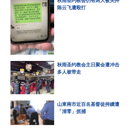
秋雨圣约教会仍有两人被关押
陈云飞遭殴打
秋雨圣约教会主日聚会遭冲击
多人被带走
山東兩市近百名基督徒持續遭
「清零」抓捕