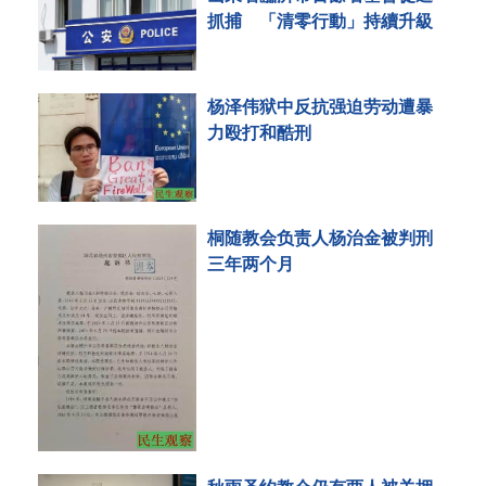
抓捕 「清零行動」持續升級
杨泽伟狱中反抗强迫劳动遭暴
力殴打和酷刑
桐随教会负责人杨治金被判刑
三年两个月