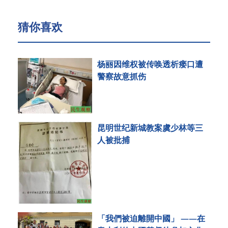
猜你喜欢
杨丽因维权被传唤透析瘘口遭
警察故意抓伤
昆明世纪新城教案虞少林等三
人被批捕
「我們被迫離開中國」 ——在