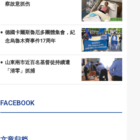
察故意抓伤
德國卡爾斯魯厄多團體集會，紀
念烏魯木齊事件17周年
山東兩市近百名基督徒持續遭
「清零」抓捕
FACEBOOK
文章归档