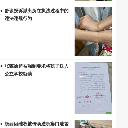
舒琼投诉派出所在执法过程中的
违法违规行为
张森徐超被强制要求将孩子送入
公立学校就读
杨丽因维权被传唤透析瘘口遭警