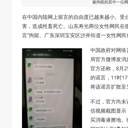
被拘留的其中一位网民。
在中国内陆网上留言的自由度已越来越小。受
害，造成牲畜死亡。山东寿光两位女性网民在
言”拘留。广东深圳宝安区沙井街道一女性网
中国政府对网络
局官方微博发消
官方还称，8月2
的谣言，11时1
将该谣言扩散至
不过，官方尚未
信视频截图显示
买消毒液擦地。