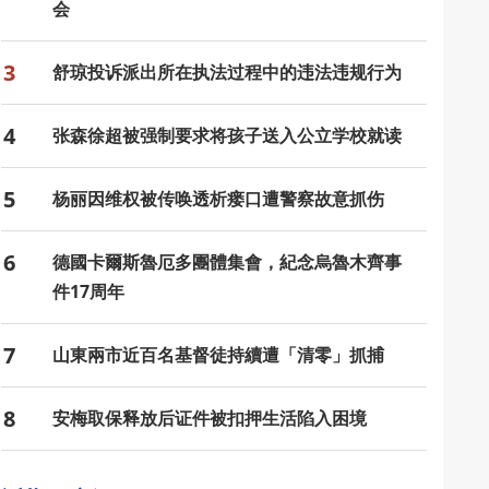
会
3
舒琼投诉派出所在执法过程中的违法违规行为
4
张森徐超被强制要求将孩子送入公立学校就读
5
杨丽因维权被传唤透析瘘口遭警察故意抓伤
6
德國卡爾斯魯厄多團體集會，紀念烏魯木齊事
件17周年
7
山東兩市近百名基督徒持續遭「清零」抓捕
8
安梅取保释放后证件被扣押生活陷入困境