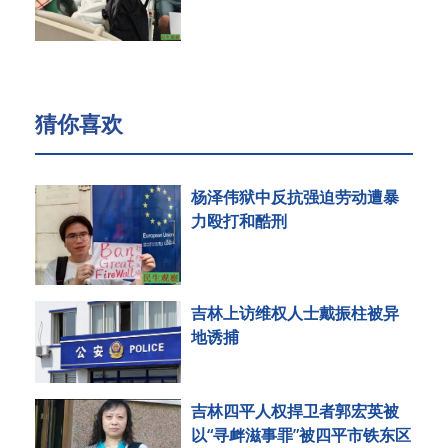
猜你喜欢
杨泽伟狱中反抗强迫劳动遭暴
力殴打和酷刑
吉林上访维权人士戴振柱被异
地诱捕
吉林四平人权捍卫者郭宏英被
以“寻衅滋事罪”被四平市铁东区