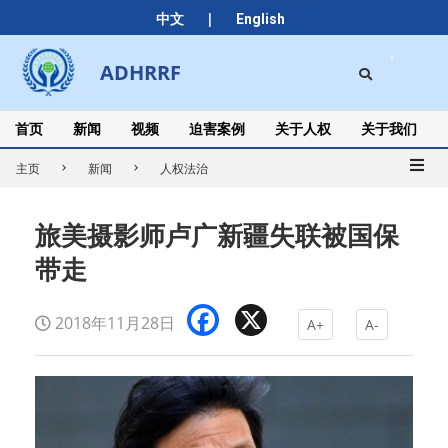
Skip
|
中文
English
to
content
Search
ADHRRF
Secondary
Navigation
Menu
首页
新闻
视频
迫害案例
关于人权
关于我们
主页
新闻
人权法治
旅美摄影师卢广新疆失联被国保
带走
Facebook
X
2018年11月28日
A+
A-