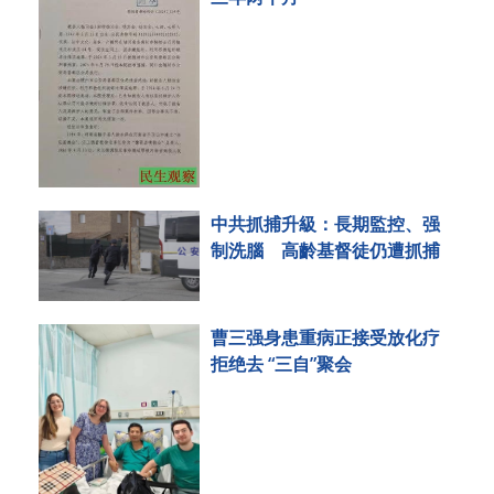
中共抓捕升級：長期監控、强
制洗腦 高齡基督徒仍遭抓捕
曹三强身患重病正接受放化疗
拒绝去 “三自”聚会