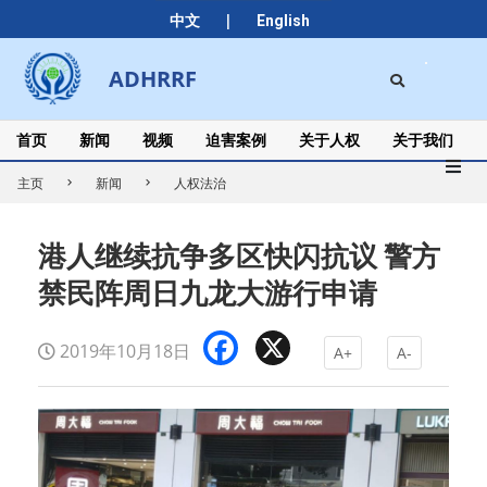
Skip
|
中文
English
to
content
Search
ADHRRF
Secondary
Navigation
Menu
首页
新闻
视频
迫害案例
关于人权
关于我们
主页
新闻
人权法治
港人继续抗争多区快闪抗议 警方
禁民阵周日九龙大游行申请
Facebook
X
2019年10月18日
A+
A-