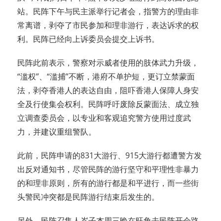
站。民阵下午与民主派举行记者会，指警方的理由非
常离谱，剥夺了市民参加和理非游行，表达诉求的权
利。民阵已经向上诉委员会提交上诉书。
民阵此前表示，警察对示威者使用的肢体武力升级，
“滥权”、“滥捕”不断，港府不单护短，更订立禁蒙面
法，剥夺香港人的表达自由，阻吓香港人保障人身安
全及行使集会权利。民阵呼吁废除反蒙面法、成立独
立调查委员会，以专业和客观追究警方使用过度武
力，并建议重组警队。
此前，民阵申请的831大游行、915大游行都遭警方发
出反对通知书，尽管民阵的游行坚守和平理性非暴力
的和理非原则，所有的游行都是和平进行，而一些街
头警民冲突都是民阵游行结束后发生的。
另外，民阵召集人岑子杰周三晚在旺角去民阵开会路