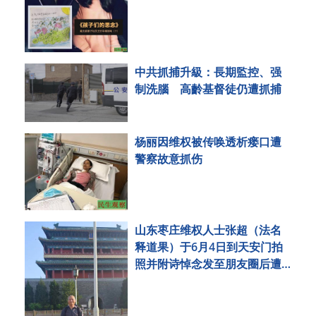
中共抓捕升級：長期監控、强
制洗腦 高齡基督徒仍遭抓捕
杨丽因维权被传唤透析瘘口遭
警察故意抓伤
山东枣庄维权人士张超（法名
释道果）于6月4日到天安门拍
照并附诗悼念发至朋友圈后遭
刑事拘留