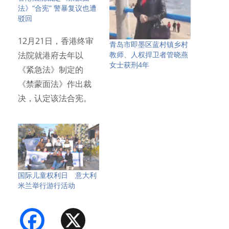
法》“合宪” 警暴复议也遭
驳回
12月21日，香港终审
青岛市即墨区蓝村镇乡村
教师、人权捍卫者管晓燕
法院就港府去年以
女士获刑4年
《紧急法》制定的
《禁蒙面法》作出裁
决，认定该法合宪。
消息传出后…
国际儿童权利日 意大利
米兰举行游行活动
Facebook
X