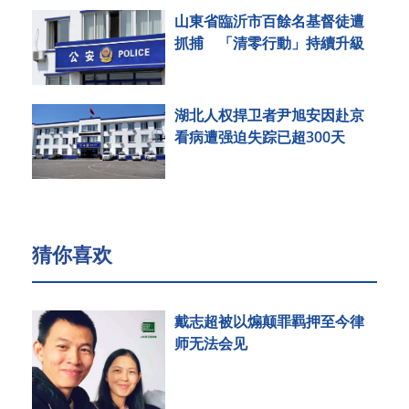
山東省臨沂市百餘名基督徒遭
抓捕 「清零行動」持續升級
湖北人权捍卫者尹旭安因赴京
看病遭强迫失踪已超300天
猜你喜欢
戴志超被以煽颠罪羁押至今律
师无法会见