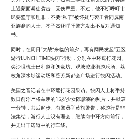
上遇蒙面暴徒袭击，受伤严重。不过，他不断呼吁市
民要坚守和理非，不要“私了”被怀疑与袭击者同属南
亚族裔的人士。岑子杰还呼吁警方发出不反对通知
书。
同时，在周日“大战”来临的前夕，再有网民发起“五区
游行LUNCH TIME快闪”行动，分别在中环遮打花园、
尖沙咀梳士巴利道和朗豪坊、观塘骏业街游乐场、荔
枝角深水埗运动场和葵芳新都会广场进行快闪活动。
美国之音记者在中环遮打花园采访。快闪人士将手持
数日前浮尸将军澳的15岁少女陈彦霖的照片，并默哀
一分钟，其后起步。有警员举黄旗警告，称游行是非
法集结，游行人士没有理会，继续向中环方向前行，
并走出干诺道中的行车线。