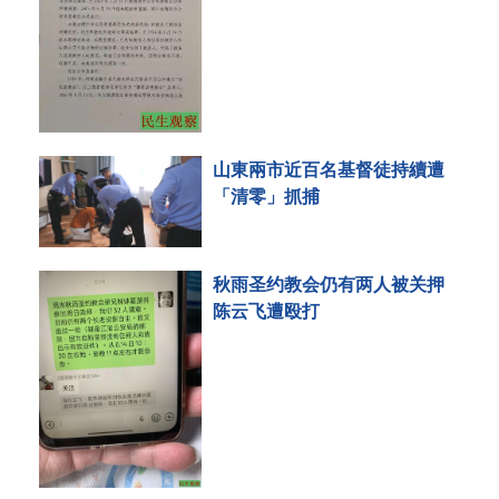
山東兩市近百名基督徒持續遭
「清零」抓捕
秋雨圣约教会仍有两人被关押
陈云飞遭殴打