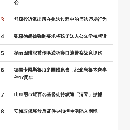
会
3
舒琼投诉派出所在执法过程中的违法违规行为
4
张森徐超被强制要求将孩子送入公立学校就读
5
杨丽因维权被传唤透析瘘口遭警察故意抓伤
6
德國卡爾斯魯厄多團體集會，紀念烏魯木齊事
件17周年
7
山東兩市近百名基督徒持續遭「清零」抓捕
8
安梅取保释放后证件被扣押生活陷入困境