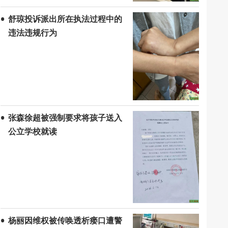
舒琼投诉派出所在执法过程中的
违法违规行为
张森徐超被强制要求将孩子送入
公立学校就读
杨丽因维权被传唤透析瘘口遭警