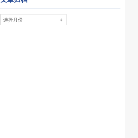
文
章
归
档