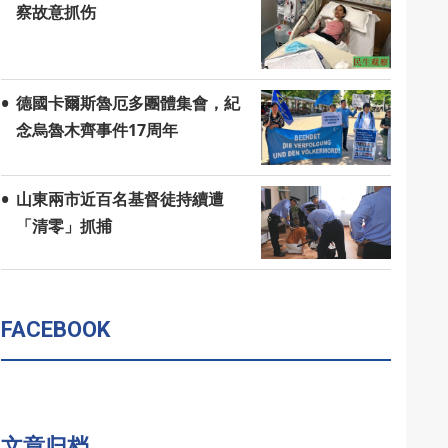
察故意抓伤
德國卡爾斯魯厄多團體集會，紀
念烏魯木齊事件17周年
山東兩市近百名基督徒持續遭
「清零」抓捕
FACEBOOK
文章归档