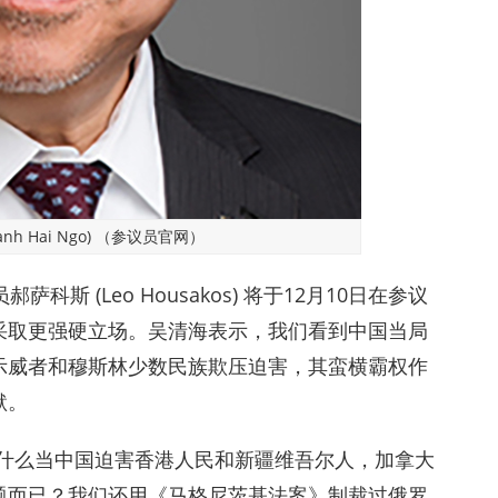
h Hai Ngo) （参议员官网）
员郝萨科斯 (Leo Housakos) 将于12月10日在参议
采取更强硬立场。吴清海表示，我们看到中国当局
示威者和穆斯林少数民族欺压迫害，其蛮横霸权作
默。
为什么当中国迫害香港人民和新疆维吾尔人，加拿大
题而已？我们还用《马格尼茨基法案》制裁过俄罗