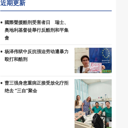
近期更新
國際聲援酷刑受害者日 瑞士、
奥地利基督徒舉行反酷刑和平集
會
杨泽伟狱中反抗强迫劳动遭暴力
殴打和酷刑
曹三强身患重病正接受放化疗拒
绝去 “三自”聚会