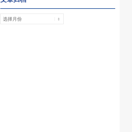
文
章
归
档