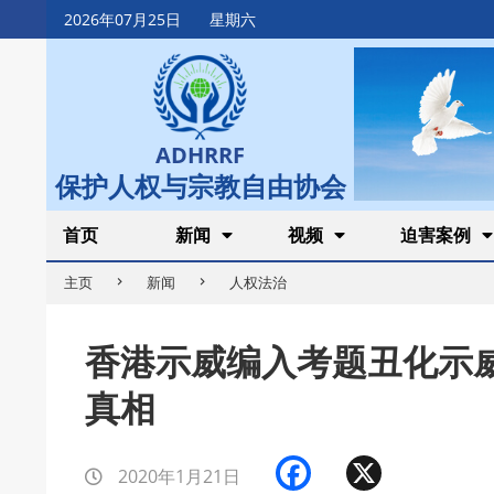
Skip
2026年07月25日
星期六
to
content
ADHRRF
保护人权与宗教自由协会
Secondary
首页
新闻
视频
迫害案例
Navigation
主页
新闻
人权法治
Menu
香港示威编入考题丑化示
真相
Facebook
X
2020年1月21日