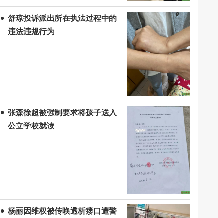
舒琼投诉派出所在执法过程中的
违法违规行为
张森徐超被强制要求将孩子送入
公立学校就读
杨丽因维权被传唤透析瘘口遭警