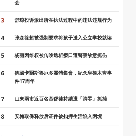
会
3
舒琼投诉派出所在执法过程中的违法违规行为
4
张森徐超被强制要求将孩子送入公立学校就读
5
杨丽因维权被传唤透析瘘口遭警察故意抓伤
6
德國卡爾斯魯厄多團體集會，紀念烏魯木齊事
件17周年
7
山東兩市近百名基督徒持續遭「清零」抓捕
8
安梅取保释放后证件被扣押生活陷入困境