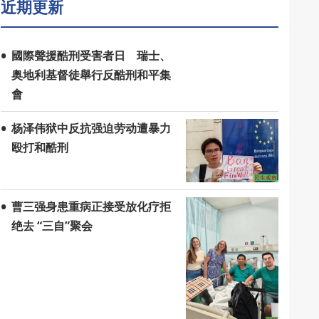
近期更新
國際聲援酷刑受害者日 瑞士、
奥地利基督徒舉行反酷刑和平集
會
杨泽伟狱中反抗强迫劳动遭暴力
殴打和酷刑
曹三强身患重病正接受放化疗拒
绝去 “三自”聚会