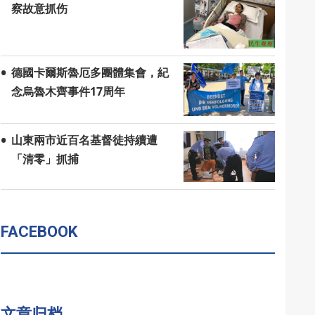
察故意抓伤
德國卡爾斯魯厄多團體集會，紀
念烏魯木齊事件17周年
山東兩市近百名基督徒持續遭
「清零」抓捕
FACEBOOK
文章归档