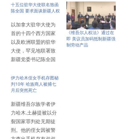
十五位驻华大使联名致函
陈全国 要求面谈新疆人权
以加拿大驻华大使为
《维吾尔人权法》通过在
首的十四个西方国家
即 美议员加码抵制新疆强
以及欧洲联盟的驻华
制劳动产品
大使，罕见地联署致
新疆党委书记陈全国
信函，请求…
伊力哈木侄女手机存图秘
判10年 哈族商人被捕七
月后突然死亡
新疆维吾尔族学者伊
力哈木.土赫提被以分
裂国家罪判处无期徒
刑。他的侄女因被警
方查出手机存有叔叔