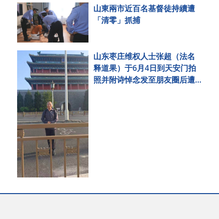
山東兩市近百名基督徒持續遭
「清零」抓捕
山东枣庄维权人士张超（法名
释道果）于6月4日到天安门拍
照并附诗悼念发至朋友圈后遭
刑事拘留