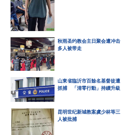
秋雨圣约教会主日聚会遭冲击
多人被带走
山東省臨沂市百餘名基督徒遭
抓捕 「清零行動」持續升級
昆明世纪新城教案虞少林等三
人被批捕