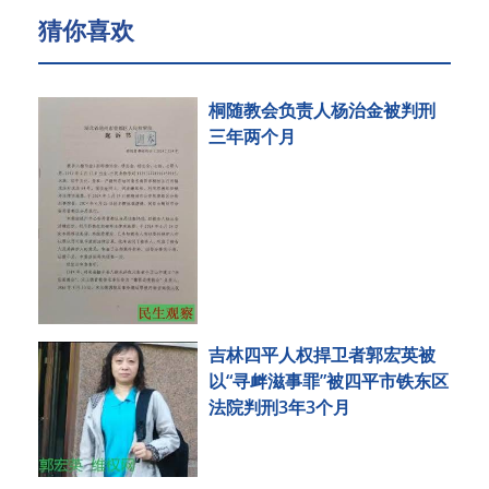
猜你喜欢
桐随教会负责人杨治金被判刑
三年两个月
吉林四平人权捍卫者郭宏英被
以“寻衅滋事罪”被四平市铁东区
法院判刑3年3个月