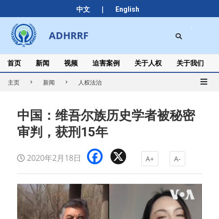
Skip
|
中文
English
to
content
Search
ADHRRF
Secondary
Navigation
Menu
首页
新闻
视频
迫害案例
关于人权
关于我们
主页
新闻
人权法治
中国：维吾尔族历史学者被秘密
审判，获刑15年
Facebook
X
2020年2月18日
A+
A-