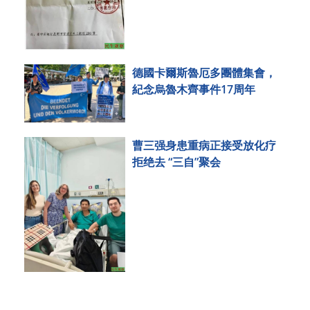
德國卡爾斯魯厄多團體集會，
紀念烏魯木齊事件17周年
曹三强身患重病正接受放化疗
拒绝去 “三自”聚会