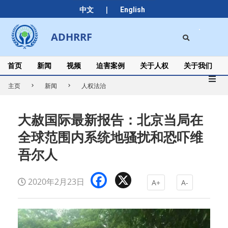
Skip
|
中文
English
to
content
Search
ADHRRF
Secondary
Navigation
Menu
首页
新闻
视频
迫害案例
关于人权
关于我们
主页
新闻
人权法治
大赦国际最新报告：北京当局在
全球范围内系统地骚扰和恐吓维
吾尔人
Facebook
X
2020年2月23日
A+
A-