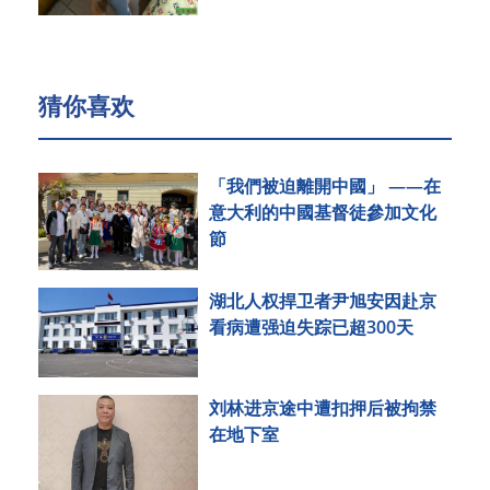
猜你喜欢
「我們被迫離開中國」 ——在
意大利的中國基督徒參加文化
節
湖北人权捍卫者尹旭安因赴京
看病遭强迫失踪已超300天
刘林进京途中遭扣押后被拘禁
在地下室