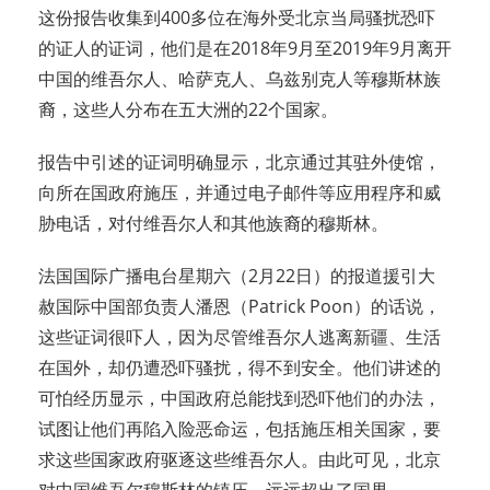
这份报告收集到400多位在海外受北京当局骚扰恐吓
的证人的证词，他们是在2018年9月至2019年9月离开
中国的维吾尔人、哈萨克人、乌兹别克人等穆斯林族
裔，这些人分布在五大洲的22个国家。
报告中引述的证词明确显示，北京通过其驻外使馆，
向所在国政府施压，并通过电子邮件等应用程序和威
胁电话，对付维吾尔人和其他族裔的穆斯林。
法国国际广播电台星期六（2月22日）的报道援引大
赦国际中国部负责人潘恩（Patrick Poon）的话说，
这些证词很吓人，因为尽管维吾尔人逃离新疆、生活
在国外，却仍遭恐吓骚扰，得不到安全。他们讲述的
可怕经历显示，中国政府总能找到恐吓他们的办法，
试图让他们再陷入险恶命运，包括施压相关国家，要
求这些国家政府驱逐这些维吾尔人。由此可见，北京
对中国维吾尔穆斯林的镇压，远远超出了国界。