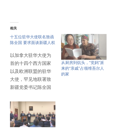
相关
十五位驻华大使联名致函
陈全国 要求面谈新疆人权
以加拿大驻华大使为
从厨房到炕头，“党妈”派
首的十四个西方国家
来的“亲戚”占领维吾尔人
以及欧洲联盟的驻华
的家
大使，罕见地联署致
新疆党委书记陈全国
信函，请求…