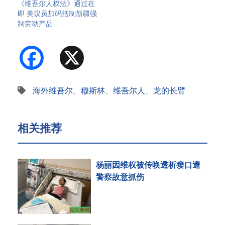
《维吾尔人权法》通过在
即 美议员加码抵制新疆强
制劳动产品
Facebook
X
海外维吾尔
、
穆斯林
、
维吾尔人
、
龙的长臂
相关推荐
杨丽因维权被传唤透析瘘口遭
警察故意抓伤