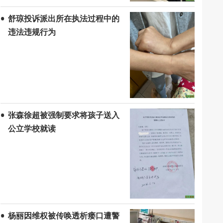
舒琼投诉派出所在执法过程中的
违法违规行为
张森徐超被强制要求将孩子送入
公立学校就读
杨丽因维权被传唤透析瘘口遭警