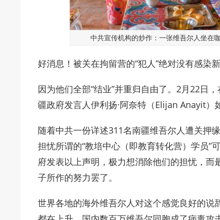
中共宣传机构的炒作：一张维吾尔人坐在咖
好消息！被关在拘留营的“犯人”绝对没有感染
因为他们全部“结业”并重归自由了。2月22
疆政府发言人伊利扬·阿奈特（Elijan Anayit
随着中共一份详述311名南疆维吾尔人遭关押
担忧所谓的“教培中心（即教育转化营）学员”
府发表以上声明，极力想消除他们的担忧，而
子所作的努力罢了。
世界各地的海外维吾尔人对这个感觉良好的说
都在上升，国内数百万维吾尔同胞成了病毒攻