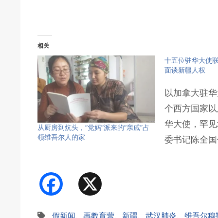
相关
十五位驻华大使联
面谈新疆人权
以加拿大驻华
个西方国家以
华大使，罕见
从厨房到炕头，“党妈”派来的“亲戚”占
领维吾尔人的家
委书记陈全国
Facebook
X
假新闻
、
再教育营
、
新疆
、
武汉肺炎
、
维吾尔穆