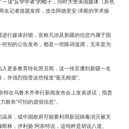
一顶“反华学者”的帽子，同时大赞美国媒体《灰色
作。这两名记者借题发挥，攻击阿德里安·泽斯的学术操
疆进行媒体封锁，宣称凡涉及新疆的信息均属于国
一些别的公告发布，都是一些陈词滥调，无非是为
陷入更多教育转化营丑闻，这一传言遭到新疆一名
，并强烈指责这些报道“毫无根据”。
阿奈特在乌鲁木齐举行新闻发布会上发表讲话，指责
力散布“可怕的虚假信息”。
的温床，或中国政府可能要利用新冠病毒消灭被关
穆斯林，伊利扬·阿奈特说，这纯粹是胡说八道。