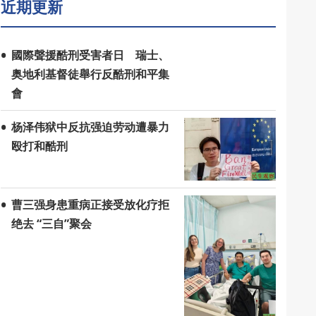
近期更新
國際聲援酷刑受害者日 瑞士、
奥地利基督徒舉行反酷刑和平集
會
杨泽伟狱中反抗强迫劳动遭暴力
殴打和酷刑
曹三强身患重病正接受放化疗拒
绝去 “三自”聚会