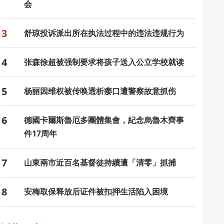
会
3
舒琼投诉派出所在执法过程中的违法违规行为
4
张森徐超被强制要求将孩子送入公立学校就读
5
杨丽因维权被传唤透析瘘口遭警察故意抓伤
6
德國卡爾斯魯厄多團體集會，紀念烏魯木齊事
件17周年
7
山東兩市近百名基督徒持續遭「清零」抓捕
8
安梅取保释放后证件被扣押生活陷入困境