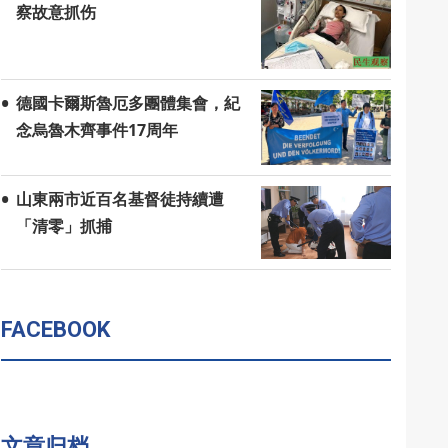
察故意抓伤
德國卡爾斯魯厄多團體集會，紀
念烏魯木齊事件17周年
山東兩市近百名基督徒持續遭
「清零」抓捕
FACEBOOK
文章归档