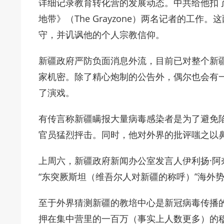
详细记录教育转化营的发展动态。中共给他扣了
地带》（The Grayzone）两名记者的工
守，并讥讽他的个人宗教信仰。
新疆政府严防负面消息外流，目前已对整个新
家机密。除了精心炮制的公告外，偶尔也会有
了演戏。
有传言称新疆瞒报大量病毒感染者是为了避免
官员猛烈抨击。同时，他对外界的批评嗤之以鼻
上周六，新疆政府新闻办公室发言人伊利扬·
“东突厥斯坦（维吾尔人对新疆的称呼）”海外势
至于外界猜测新疆的教培中心是新冠病毒传播
押在集中营里的一百万（事实上人数更多）的