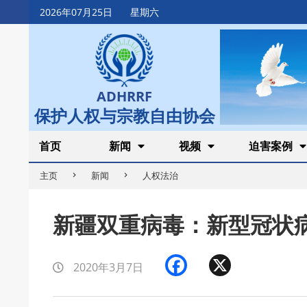
Skip
2026年07月25日
星期六
to
content
ADHRRF
保护人权与宗教自由协会
Secondary
首页
新闻
视频
迫害案例
Navigation
主页
新闻
人权法治
Menu
新疆双重病毒：新型冠状
Facebook
X
2020年3月7日