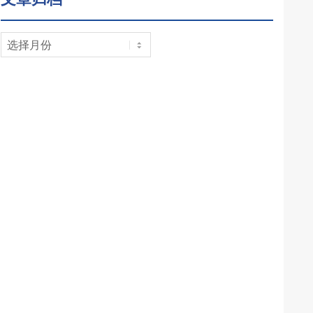
文
章
归
档