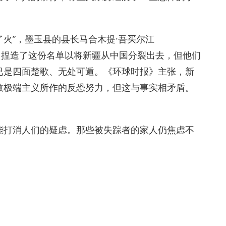
了火”，墨玉县的县长马合木提·吾买尔江
斯坦势力捏造了这份名单以将新疆从中国分裂出去，但他们
已是四面楚歌、无处可遁。《环球时报》主张，新
教极端主义所作的反恐努力，但这与事实相矛盾。
能打消人们的疑虑。那些被失踪者的家人仍焦虑不