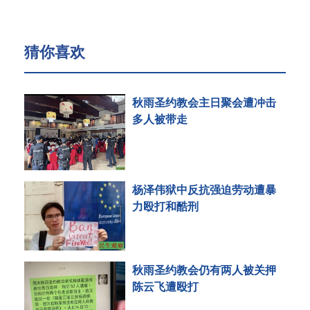
猜你喜欢
秋雨圣约教会主日聚会遭冲击
多人被带走
杨泽伟狱中反抗强迫劳动遭暴
力殴打和酷刑
秋雨圣约教会仍有两人被关押
陈云飞遭殴打