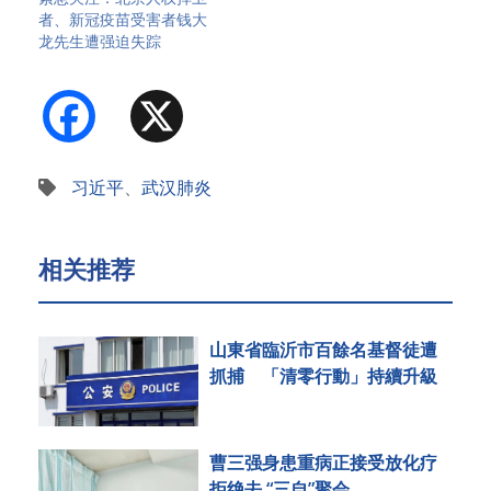
者、新冠疫苗受害者钱大
龙先生遭强迫失踪
Facebook
X
习近平
、
武汉肺炎
相关推荐
山東省臨沂市百餘名基督徒遭
抓捕 「清零行動」持續升級
曹三强身患重病正接受放化疗
拒绝去 “三自”聚会