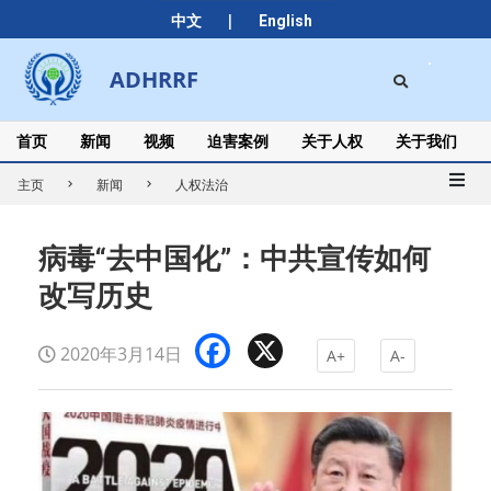
Skip
|
中文
English
to
content
Search
ADHRRF
Secondary
Navigation
Menu
首页
新闻
视频
迫害案例
关于人权
关于我们
主页
新闻
人权法治
病毒“去中国化”：中共宣传如何
改写历史
Facebook
X
2020年3月14日
A+
A-