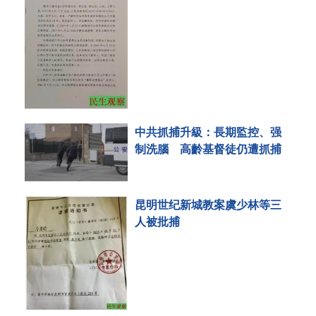
中共抓捕升級：長期監控、强
制洗腦 高齡基督徒仍遭抓捕
昆明世纪新城教案虞少林等三
人被批捕