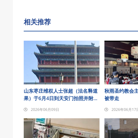
相关推荐
山东枣庄维权人士张超（法名释道
秋雨圣约教会
果）于6月4日到天安门拍照并附诗
被带走
悼念发至朋友圈后遭刑事拘留
2026年06月09日
2026年06月17