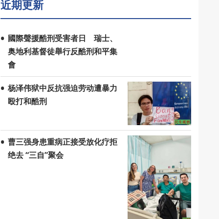
近期更新
國際聲援酷刑受害者日 瑞士、
奥地利基督徒舉行反酷刑和平集
會
杨泽伟狱中反抗强迫劳动遭暴力
殴打和酷刑
曹三强身患重病正接受放化疗拒
绝去 “三自”聚会