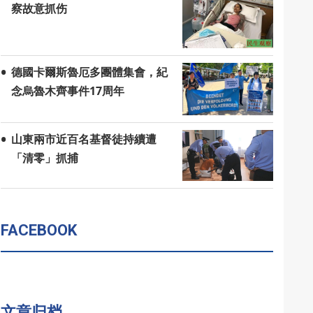
察故意抓伤
德國卡爾斯魯厄多團體集會，紀
念烏魯木齊事件17周年
山東兩市近百名基督徒持續遭
「清零」抓捕
FACEBOOK
文章归档