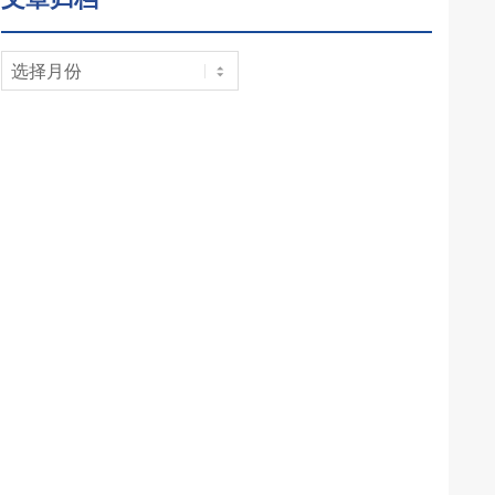
文
章
归
档