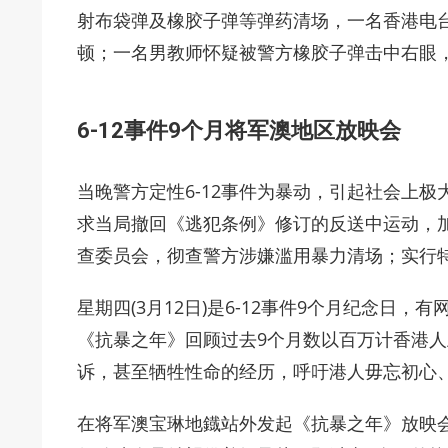
射布袋弹及橡胶子弹等弹药清场，一名香港电
顿；一名男教师怀疑被警方橡胶子弹击中右眼，
6-12事件9个月将军澳地区放映会
当晚警方定性6-12事件为暴动，引起社会上
求当局撤回《逃犯条例》修订的反送中运动，
查委员会，彻查警方涉嫌滥用暴力清场；实行特
星期四(3月12日)是6-12事件9个月纪念日
《抗暴之年》回顾过去9个月数以百万计香港人
诉，甚至牺牲性命的经历，呼吁港人毋忘初心
在将军澳宝琳地鐡站外发起《抗暴之年》放映