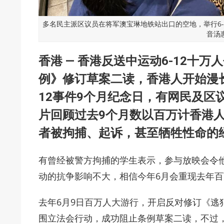
多名民主派区议员在将军澳宝琳地铁站出口的空地，举行6-
音汤
香港 — 香港反送中运动6-12十
例》修订草案二读，香港人开始漫长的
12事件9个月纪念日，有网民及区
片回顾过去9个月数以百万计香港人
者被拘捕、起诉，甚至牺牲性命的
有曾经被警方拘捕的学生表示，参与放映会令
动的抗争影响不大，相信今年6月会重现去年
去年6月9日百万人大游行，开启反对修订《逃犯
围立法会行动，成功阻止条例草案二读，不过，