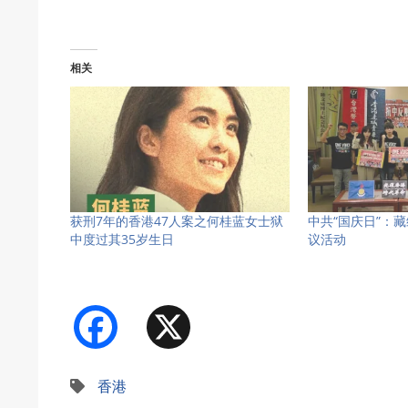
相关
获刑7年的香港47人案之何桂蓝女士狱
中共“国庆日”：
中度过其35岁生日
议活动
Facebook
X
香港