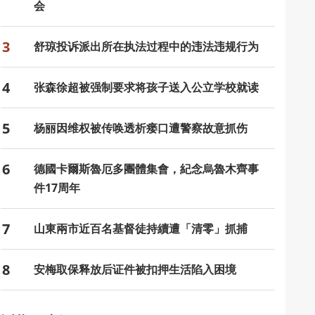
会
3
舒琼投诉派出所在执法过程中的违法违规行为
4
张森徐超被强制要求将孩子送入公立学校就读
5
杨丽因维权被传唤透析瘘口遭警察故意抓伤
6
德國卡爾斯魯厄多團體集會，紀念烏魯木齊事
件17周年
7
山東兩市近百名基督徒持續遭「清零」抓捕
8
安梅取保释放后证件被扣押生活陷入困境