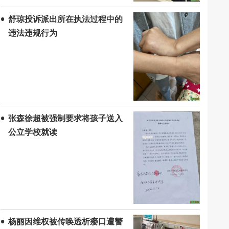
舒琼投诉派出所在执法过程中的
违法违规行为
张森徐超被强制要求将孩子送入
公立学校就读
杨丽因维权被传唤透析瘘口遭警