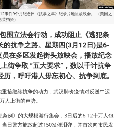
12事件9个月纪念日《抗暴之年》纪录片地区放映会。 （美国之
惠芸拍摄）
万人包围立法会行动，成功阻止《逃犯条
抗争之路。星期四(3月12日)是6-
议员在多区发起街头放映会，播放纪念
上街争取 “五大要求”，数以千计抗争
经历，呼吁港人毋忘初心、抗争到底。
他重拾继续抗争的动力，武汉肺炎疫情对反送中运
百万人上街的声势。
条例》的大规模游行集会，3日后的6-12十万人包
当日警方施放超过150发催泪弹，并首次向市民发