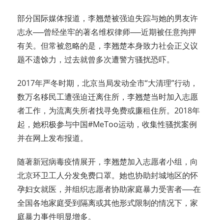
部分国际媒体报道，李翘楚被强迫失踪与她的男友许
志永──曾经坐牢的著名维权律师──近期被任意拘押
有关。但常被忽略的是，李翘楚本身致力社会正义议
题不遗馀力，过去就曾多次遭警方骚扰恐吓。
2017年严冬时期，北京当局发动全市“大清理”行动，
数万名移民工遭强迫迁离住所，李翘楚当时加入志愿
者工作，为流离失所者找寻免费或廉租住所。2018年
起，她积极参与中国#MeToo运动，收集性骚扰案例
并在网上发布报道。
随著新冠病毒疫情展开，李翘楚加入志愿者小组，向
北京环卫工人分发免费口罩。她也协助封城地区的怀
孕妇女就医，并组织志愿者协助家庭暴力受害者──在
全国各地家庭受到隔离或其他形式限制的情况下，家
庭暴力事件明显增多。