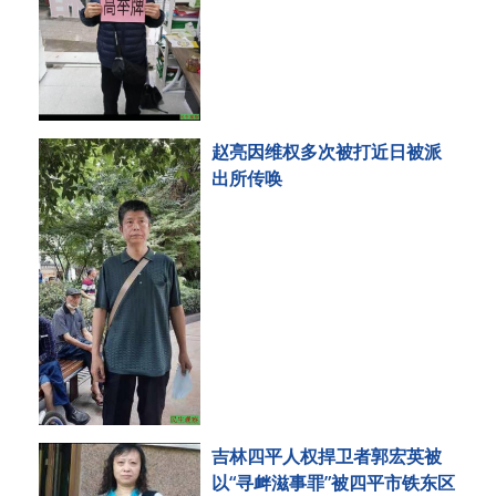
赵亮因维权多次被打近日被派
出所传唤
吉林四平人权捍卫者郭宏英被
以“寻衅滋事罪”被四平市铁东区