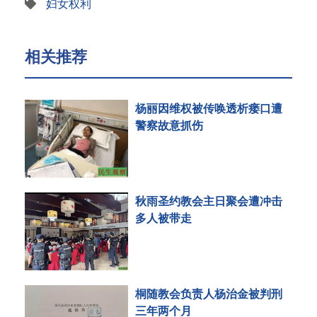
妇女权利
相关推荐
杨丽因维权被传唤透析瘘口遭
警察故意抓伤
秋雨圣约教会主日聚会遭冲击
多人被带走
桐随教会负责人杨治金被判刑
三年两个月