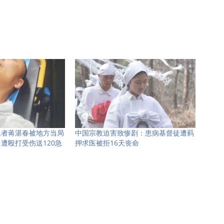
卫者蒋湛春被地方当局
中国宗教迫害致惨剧：患病基督徒遭羁
遭殴打受伤送120急
押求医被拒16天丧命