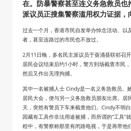
在。防暴警察甚至连义务急救员也
派议员正搜集警察滥用权力证据，
过去一个月，香港市民自发举办悼念活动、以
者，甚至连路过的市民也不放过。
2月11日晚，多名民主派议员于葵涌葵联邨召
居民会议结束后约1小时，警方到场截查市民
然后又作出无理拘捕。
其中一名被捕人士 Cindy是一名义务急救员
居民大会，便与另一义务急救员朋友出席。居
天，突然有警员下车来截查他们。Cindy不
因藏有工具作非法用途被捕，而所谓的“工具”
程中，有警察称那里有闭路电视，于是再带他们到