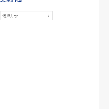
文
章
归
档