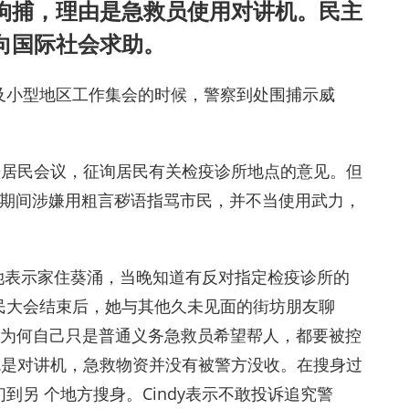
拘捕，理由是急救员使用对讲机。民主
向国际社会求助。
及小型地区工作集会的时候，警察到处围捕示威
开居民会议，征询居民有关检疫诊所地点的意见。但
，期间涉嫌用粗言秽语指骂市民，并不当使用武力，
。她表示家住葵涌，当晚知道有反对指定检疫诊所的
民大会结束后，她与其他久未见面的街坊朋友聊
明白为何自己只是普通义务急救员希望帮人，都要被控
就是对讲机，急救物资并没有被警方没收。在搜身过
另 个地方搜身。Cindy表示不敢投诉追究警