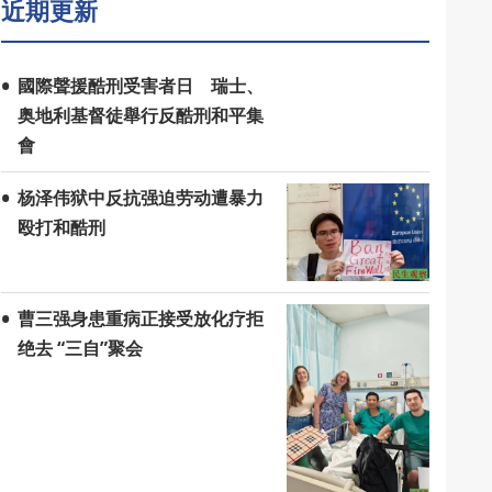
近期更新
國際聲援酷刑受害者日 瑞士、
奥地利基督徒舉行反酷刑和平集
會
杨泽伟狱中反抗强迫劳动遭暴力
殴打和酷刑
曹三强身患重病正接受放化疗拒
绝去 “三自”聚会