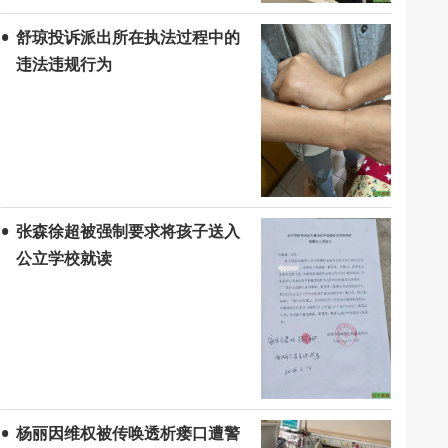
舒琼投诉派出所在执法过程中的
违法违规行为
张森徐超被强制要求将孩子送入
公立学校就读
杨丽因维权被传唤透析瘘口遭警