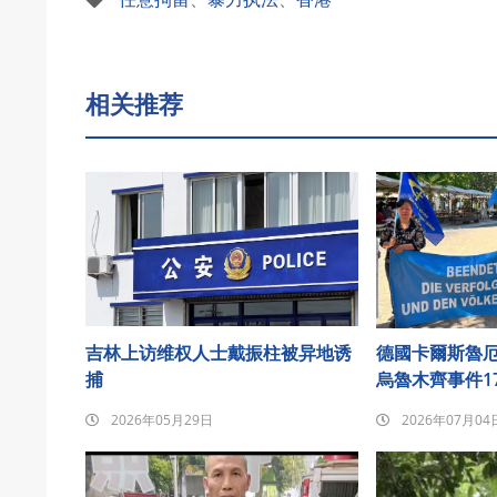
相关推荐
吉林上访维权人士戴振柱被异地诱
德國卡爾斯魯
捕
烏魯木齊事件1
2026年05月29日
2026年07月04