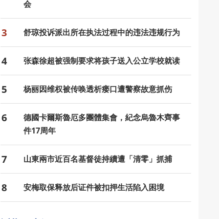
会
3
舒琼投诉派出所在执法过程中的违法违规行为
4
张森徐超被强制要求将孩子送入公立学校就读
5
杨丽因维权被传唤透析瘘口遭警察故意抓伤
6
德國卡爾斯魯厄多團體集會，紀念烏魯木齊事
件17周年
7
山東兩市近百名基督徒持續遭「清零」抓捕
8
安梅取保释放后证件被扣押生活陷入困境