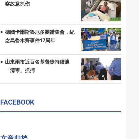
察故意抓伤
德國卡爾斯魯厄多團體集會，紀
念烏魯木齊事件17周年
山東兩市近百名基督徒持續遭
「清零」抓捕
FACEBOOK
文章归档