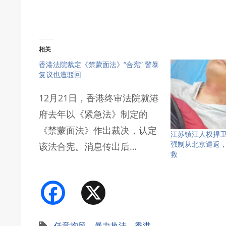
相关
香港法院裁定《禁蒙面法》“合宪” 警暴
复议也遭驳回
12月21日，香港终审法院就港
府去年以《紧急法》制定的
《禁蒙面法》作出裁决，认定
江苏镇江人权捍
强制从北京遣返，
该法合宪。消息传出后…
救
Facebook
X
任意拘留
、
暴力执法
、
香港