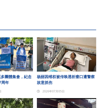
厄多團體集會，紀念
杨丽因维权被传唤透析瘘口遭警察
7周年
故意抓伤
日
2026年07月05日