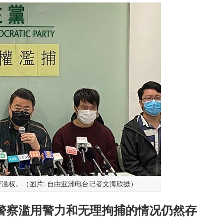
滥权。（图片: 自由亚洲电台记者文海欣摄）
警察滥用警力和无理拘捕的情况仍然存