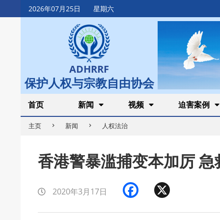
Skip
2026年07月25日
星期六
to
content
ADHRRF
保护人权与宗教自由协会
Secondary
首页
新闻
视频
迫害案例
Navigation
主页
新闻
人权法治
Menu
香港警暴滥捕变本加厉 急
Facebook
X
2020年3月17日