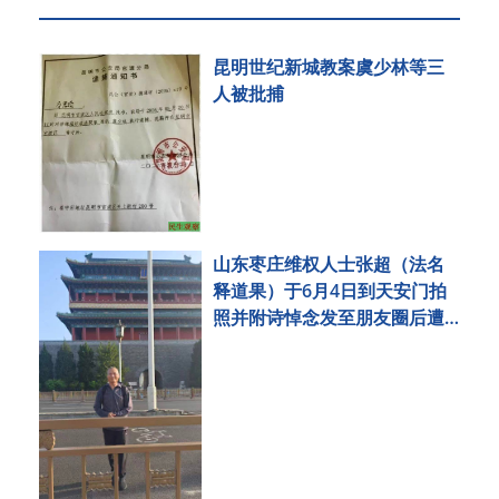
昆明世纪新城教案虞少林等三
人被批捕
山东枣庄维权人士张超（法名
释道果）于6月4日到天安门拍
照并附诗悼念发至朋友圈后遭
刑事拘留