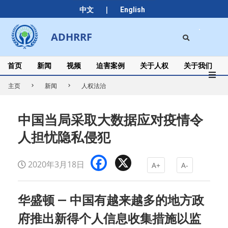
Skip
|
中文
English
to
content
Search
ADHRRF
Secondary
Navigation
Menu
首页
新闻
视频
迫害案例
关于人权
关于我们
主页
新闻
人权法治
中国当局采取大数据应对疫情令
人担忧隐私侵犯
Facebook
X
2020年3月18日
A+
A-
华盛顿 — 中国有越来越多的地方政
府推出新得个人信息收集措施以监