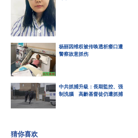
杨丽因维权被传唤透析瘘口遭
警察故意抓伤
中共抓捕升級：長期監控、强
制洗腦 高齡基督徒仍遭抓捕
猜你喜欢