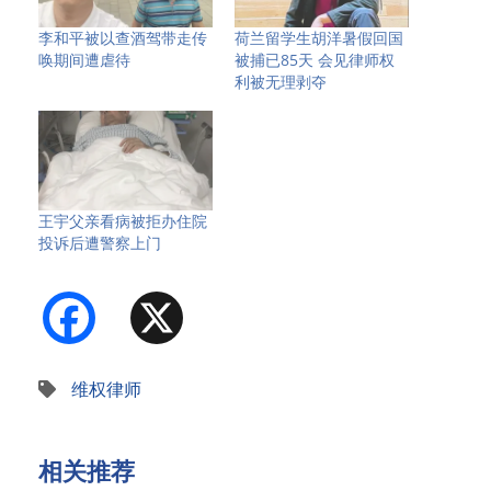
李和平被以查酒驾带走传
荷兰留学生胡洋暑假回国
唤期间遭虐待
被捕已85天 会见律师权
利被无理剥夺
王宇父亲看病被拒办住院
投诉后遭警察上门
Facebook
X
维权律师
相关推荐