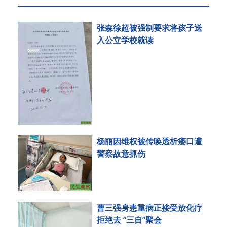
张森徐超被强制要求将孩子送
入公立学校就读
杨丽因维权被传唤透析瘘口遭
警察故意抓伤
曹三强身患重病正接受放化疗
拒绝去 “三自”聚会