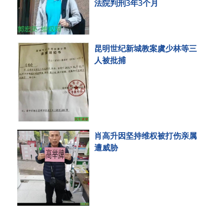
法院判刑3年3个月
昆明世纪新城教案虞少林等三
人被批捕
肖高升因坚持维权被打伤亲属
遭威胁