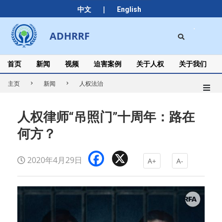
Skip
|
中文
English
to
content
Search
ADHRRF
Secondary
Navigation
Menu
首页
新闻
视频
迫害案例
关于人权
关于我们
主页
新闻
人权法治
人权律师“吊照门”十周年：路在
何方？
Facebook
X
2020年4月29日
A+
A-