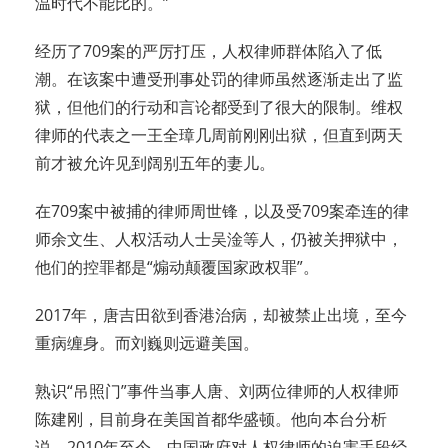
温时代不能比的。”
经历了709案的严厉打压，人权律师群体陷入了低
潮。在该案中遭受刑事处罚的律师虽然逐渐走出了监
狱，但他们的行动和言论都受到了很大的限制。维权
律师的代表之一王全璋几周前刚刚出狱，但直到两天
前才被允许见到阔别五年的妻儿。
在709案中被捕的律师周世锋，以及受709案牵连的律
师余文生、人权活动人士吴淦等人，仍被关押狱中，
他们的控罪都是“煽动颠覆国家政权罪”。
2017年，唐吉田欲到香港治病，却被禁止出境，至今
重病缠身。而刘巍则远避美国。
熟识“吊照门”事件当事人唐、刘两位律师的人权律师
陈建刚，目前身在美国首都华盛顿。他向本台分析
说，2010年至今，中国政府对人权律师的迫害手段经