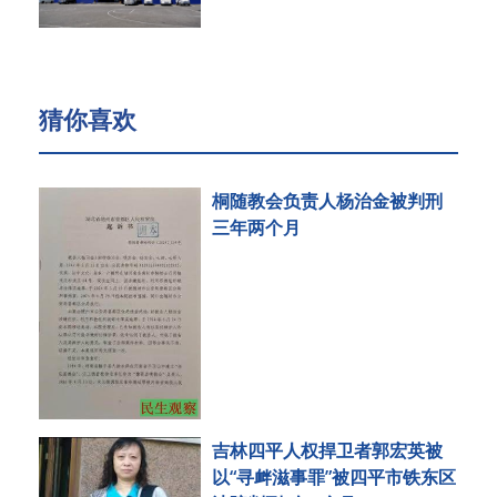
猜你喜欢
桐随教会负责人杨治金被判刑
三年两个月
吉林四平人权捍卫者郭宏英被
以“寻衅滋事罪”被四平市铁东区