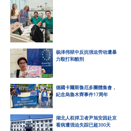
杨泽伟狱中反抗强迫劳动遭暴
力殴打和酷刑
德國卡爾斯魯厄多團體集會，
紀念烏魯木齊事件17周年
湖北人权捍卫者尹旭安因赴京
看病遭强迫失踪已超300天