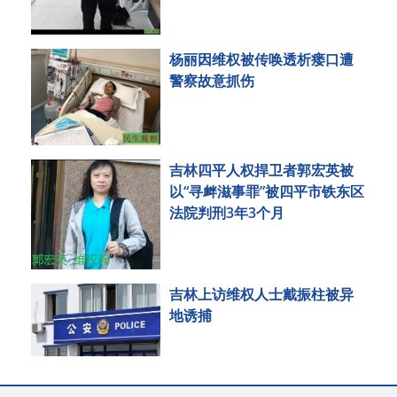
杨丽因维权被传唤透析瘘口遭
警察故意抓伤
吉林四平人权捍卫者郭宏英被
以“寻衅滋事罪”被四平市铁东区
法院判刑3年3个月
吉林上访维权人士戴振柱被异
地诱捕