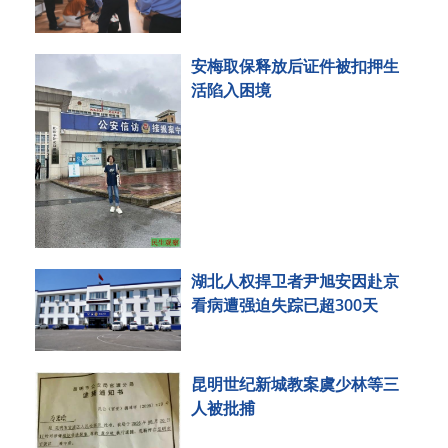
安梅取保释放后证件被扣押生
活陷入困境
湖北人权捍卫者尹旭安因赴京
看病遭强迫失踪已超300天
昆明世纪新城教案虞少林等三
人被批捕