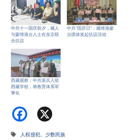
中共十一国庆前夕，藏人
中共“国庆日”：藏维港蒙
与蒙维港台人士在东京联
台团体发起抗议活动
合抗议
西藏观察：中共派兵入驻
西藏学校，将教育体系军
事化
Facebook
X
人权侵犯
、
少数民族