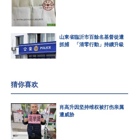
山東省臨沂市百餘名基督徒遭
抓捕 「清零行動」持續升級
猜你喜欢
肖高升因坚持维权被打伤亲属
遭威胁