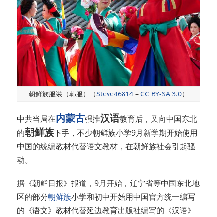
朝鲜族服装（韩服）（
Steve46814
–
CC BY-SA 3.0
）
内蒙古
汉语
中共当局在
强推
教育后，又向中国东北
朝鲜族
的
下手，不少朝鲜族小学9月新学期开始使用
中国的统编教材代替语文教材，在朝鲜族社会引起骚
动。
据《朝鲜日报》报道，9月开始，辽宁省等中国东北地
区的部分
朝鲜族
小学和初中开始用中国官方统一编写
的《语文》教材代替延边教育出版社编写的《汉语》