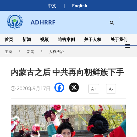
Skip
|
中文
English
to
content
Search
ADHRRF
Secondary
Navigation
Menu
首页
新闻
视频
迫害案例
关于人权
关于我们
主页
新闻
人权法治
内蒙古之后 中共再向朝鲜族下手
Facebook
X
2020年9月17日
A+
A-