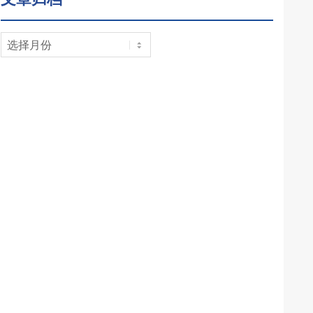
文
章
归
档