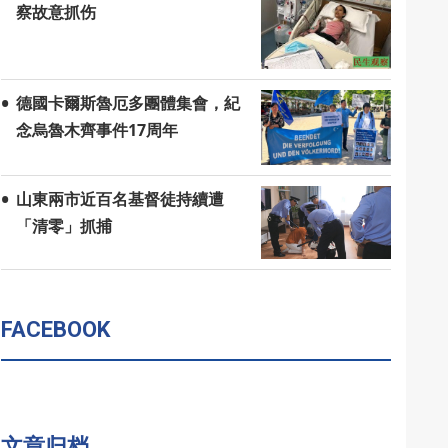
察故意抓伤
德國卡爾斯魯厄多團體集會，紀
念烏魯木齊事件17周年
山東兩市近百名基督徒持續遭
「清零」抓捕
FACEBOOK
文章归档