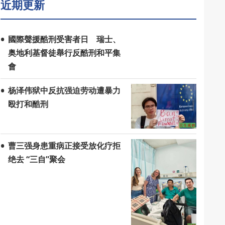
近期更新
國際聲援酷刑受害者日 瑞士、
奥地利基督徒舉行反酷刑和平集
會
杨泽伟狱中反抗强迫劳动遭暴力
殴打和酷刑
曹三强身患重病正接受放化疗拒
绝去 “三自”聚会