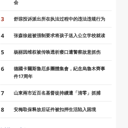
会
3
舒琼投诉派出所在执法过程中的违法违规行为
4
张森徐超被强制要求将孩子送入公立学校就读
5
杨丽因维权被传唤透析瘘口遭警察故意抓伤
6
德國卡爾斯魯厄多團體集會，紀念烏魯木齊事
件17周年
7
山東兩市近百名基督徒持續遭「清零」抓捕
8
安梅取保释放后证件被扣押生活陷入困境