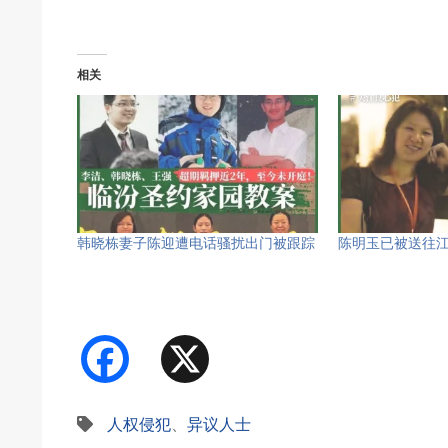
相关
韩晓栋妻子陈迎遭电话骚扰出门被跟踪
陈明玉已被送往
Facebook
X
人权侵犯
、
异议人士