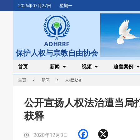
Skip
2026年07月27日
星期一
to
content
ADHRRF
保护人权与宗教自由协会
Secondary
首页
新闻
视频
迫害案例
Navigation
主页
新闻
人权法治
Menu
公开宣扬人权法治遭当局
获释
Facebook
X
2020年12月9日