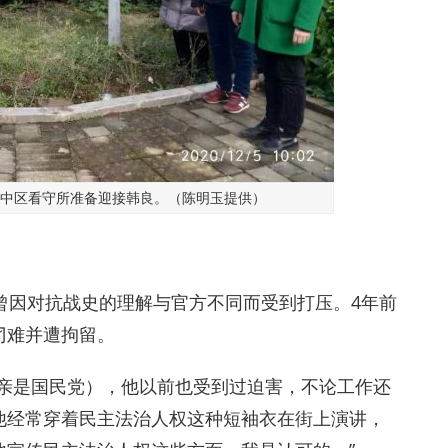
市渝中区看守所准备迎接韩良。（陈明玉提供）
曾因对抗战史的理解与官方不同而受到打压。4年前
刁难并遭拘留。
父亲是国民党），他以前也受到过迫害，不论工作还
他经常穿着民主法治人权这种短袖衣在街上演讲，