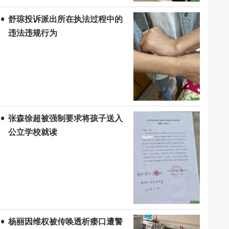
舒琼投诉派出所在执法过程中的
违法违规行为
张森徐超被强制要求将孩子送入
公立学校就读
杨丽因维权被传唤透析瘘口遭警