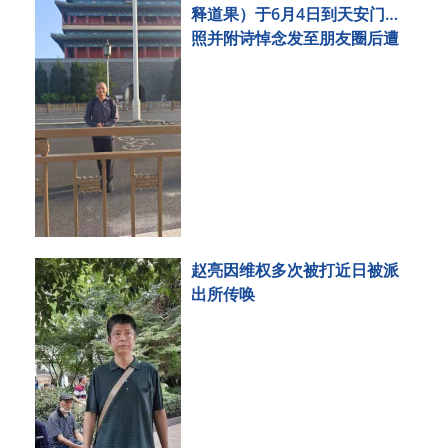
释道果）于6月4日到天安门拍
照并附诗悼念发至朋友圈后遭
刑事拘留
赵亮因维权多次被打近日被派
出所传唤