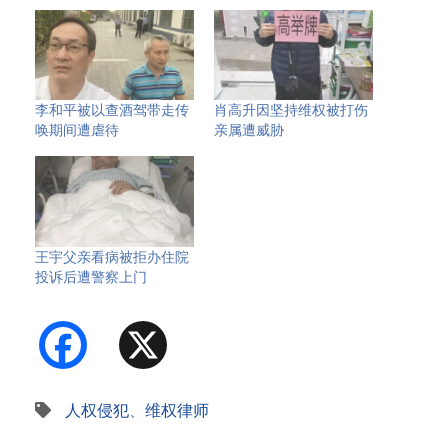
李和平被以查酒驾带走传
肖高升因坚持维权被打伤
唤期间遭虐待
亲属遭威胁
王宇父亲看病被拒办住院
投诉后遭警察上门
Facebook
X
人权侵犯
、
维权律师