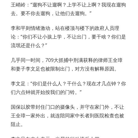
王峭岭：“遛狗不让遛啊？上学不让上啊？我现在遛狗
去。要不你去遛狗，让他们去遛狗。”
李和平则情绪激动，站在楼顶与楼下的政府人员理
论：“你们不让小孩上学，不让出门，要干啥？你们是
流氓还是什么？”
几乎同一时间，709大抓捕中刑满获释的律师王全璋
和妻子李文足也被限制出门，对方没有解释原因。
李文足：“你们是什么人？干什么？现在才几点钟？你
们六点钟就开始按我们的门铃。”
国保以胶带封住门口的摄像头，并守在家门外，不让
王全璋一家外出，就连陪同家中长者到医院检查也被
阻止。