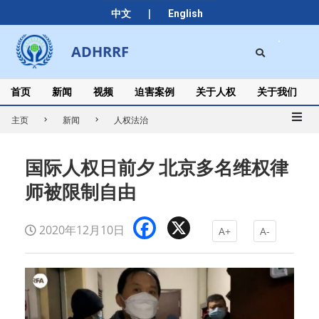
Skip
|
中文
English
to
content
Search
ADHRRF
Secondary
Navigation
Menu
首页
新闻
视频
迫害案例
关于人权
关于我们
主页
新闻
人权法治
国际人权日前夕 北京多名维权律
师被限制自由
Facebook
X
2020年12月10日
A+
A-