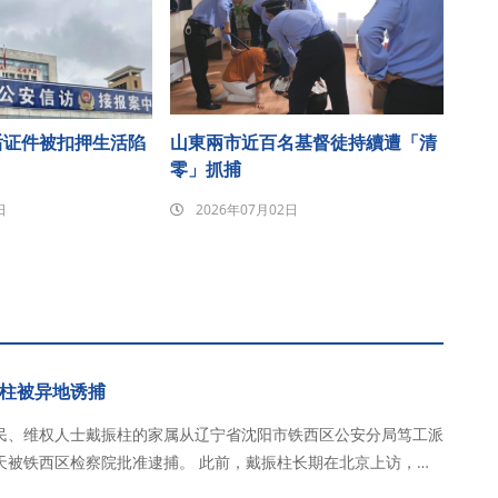
后证件被扣押生活陷
山東兩市近百名基督徒持續遭「清
零」抓捕
日
2026年07月02日
柱被异地诱捕
林访民、维权人士戴振柱的家属从辽宁省沈阳市铁西区公安分局笃工派
院批准逮捕。 此前，戴振柱长期在北京上访，恰
京警察送至久敬庄分流中心。2026年4月15日中午，沈阳市铁西