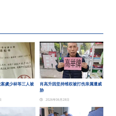
教案虞少林等三人被
肖高升因坚持维权被打伤亲属遭威
胁
日
2026年06月28日