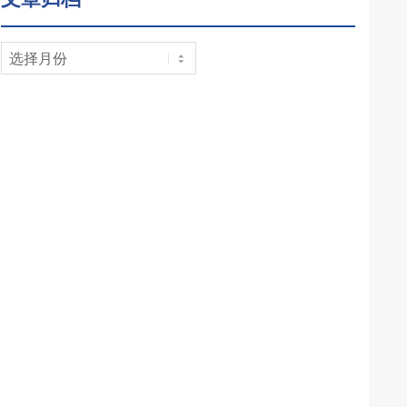
文
章
归
档