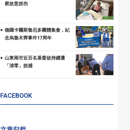
察故意抓伤
德國卡爾斯魯厄多團體集會，紀
念烏魯木齊事件17周年
山東兩市近百名基督徒持續遭
「清零」抓捕
FACEBOOK
文章归档