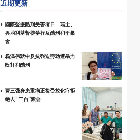
近期更新
國際聲援酷刑受害者日 瑞士、
奥地利基督徒舉行反酷刑和平集
會
杨泽伟狱中反抗强迫劳动遭暴力
殴打和酷刑
曹三强身患重病正接受放化疗拒
绝去 “三自”聚会