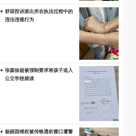
舒琼投诉派出所在执法过程中的
违法违规行为
张森徐超被强制要求将孩子送入
公立学校就读
杨丽因维权被传唤透析瘘口遭警