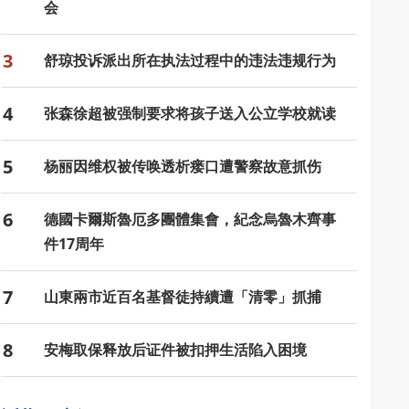
会
3
舒琼投诉派出所在执法过程中的违法违规行为
4
张森徐超被强制要求将孩子送入公立学校就读
5
杨丽因维权被传唤透析瘘口遭警察故意抓伤
6
德國卡爾斯魯厄多團體集會，紀念烏魯木齊事
件17周年
7
山東兩市近百名基督徒持續遭「清零」抓捕
8
安梅取保释放后证件被扣押生活陷入困境