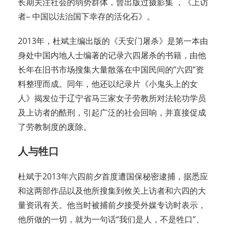
长期关注社会的弱势群体，曾出版过摄影集 ，《上访
者– 中国以法治国下幸存的活化石》。
2013年，杜斌主编出版的《天安门屠杀》是第一本由
身处中国内地人士编著的记录六四屠杀的书籍，由他
长年在旧书市场搜集大量散落在中国民间的”六四”资
料整理而成。同年，他还以纪录片《小鬼头上的女
人》揭发位于辽宁省马三家女子劳教所对法轮功学员
及上访者的酷刑，引起广泛的社会回响，并直接促成
了劳教制度的废除。
人与牲口
杜斌于2013年六四前夕首度遭国保秘密逮捕，据悉应
和这两部作品以及他所搜集到攸关上访者和六四的大
量资讯有关。他当时被捕前夕接受外媒专访时表示，
他所做的一切，就为一句话“我们是人，不是牲口”、