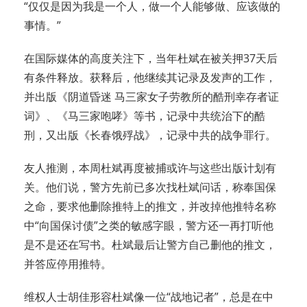
“仅仅是因为我是一个人，做一个人能够做、应该做的
事情。”
在国际媒体的高度关注下，当年杜斌在被关押37天后
有条件释放。获释后，他继续其记录及发声的工作，
并出版《阴道昏迷 马三家女子劳教所的酷刑幸存者证
词》、《马三家咆哮》等书，记录中共统治下的酷
刑，又出版《长春饿殍战》，记录中共的战争罪行。
友人推测，本周杜斌再度被捕或许与这些出版计划有
关。他们说，警方先前已多次找杜斌问话，称奉国保
之命，要求他删除推特上的推文，并改掉他推特名称
中“向国保讨债”之类的敏感字眼，警方还一再打听他
是不是还在写书。杜斌最后让警方自己删他的推文，
并答应停用推特。
维权人士胡佳形容杜斌像一位“战地记者”，总是在中