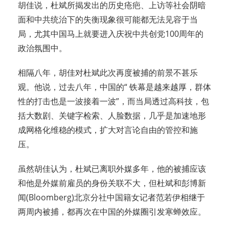
胡佳说，杜斌所揭发出的历史疮疤、上访等社会阴暗
面和中共统治下的失衡现象很可能都无法见容于当
局，尤其中国马上就要进入庆祝中共创党100周年的
政治氛围中。
相隔八年，胡佳对杜斌此次再度被捕的前景不甚乐
观。他说，过去八年，中国的“ 铁幕是越来越厚，群体
性的打击也是一波接着一波”，而当局透过高科技，包
括大数剧、关键字检索、人脸数据，几乎是加速地形
成网格化维稳的模式，扩大对言论自由的管控和施
压。
虽然胡佳认为，杜斌已离职外媒多年，他的被捕应该
和他是外媒前雇员的身份关联不大，但杜斌和彭博新
闻(Bloomberg)北京分社中国籍女记者范若伊相继于
两周内被捕，都再次在中国的外媒圈引发寒蝉效应。