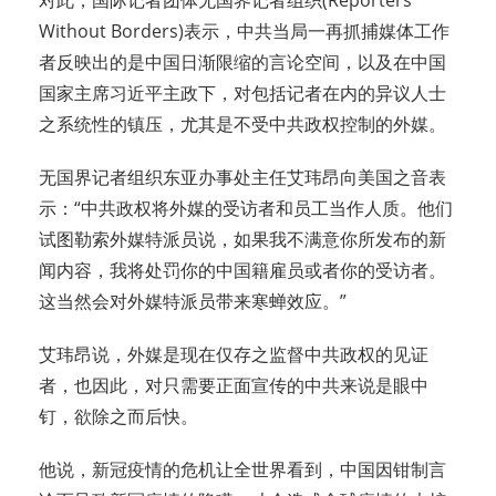
对此，国际记者团体无国界记者组织(Reporters
Without Borders)表示，中共当局一再抓捕媒体工作
者反映出的是中国日渐限缩的言论空间，以及在中国
国家主席习近平主政下，对包括记者在内的异议人士
之系统性的镇压，尤其是不受中共政权控制的外媒。
无国界记者组织东亚办事处主任艾玮昂向美国之音表
示：“中共政权将外媒的受访者和员工当作人质。他们
试图勒索外媒特派员说，如果我不满意你所发布的新
闻内容，我将处罚你的中国籍雇员或者你的受访者。
这当然会对外媒特派员带来寒蝉效应。”
艾玮昂说，外媒是现在仅存之监督中共政权的见证
者，也因此，对只需要正面宣传的中共来说是眼中
钉，欲除之而后快。
他说，新冠疫情的危机让全世界看到，中国因钳制言