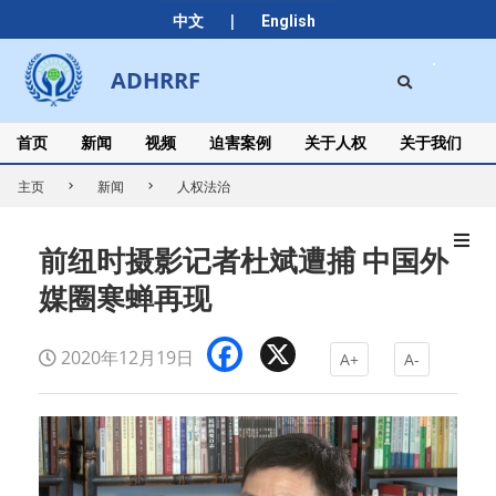
Skip
|
中文
English
to
content
Search
ADHRRF
Secondary
Navigation
Menu
首页
新闻
视频
迫害案例
关于人权
关于我们
主页
新闻
人权法治
前纽时摄影记者杜斌遭捕 中国外
媒圈寒蝉再现
Facebook
X
2020年12月19日
A+
A-