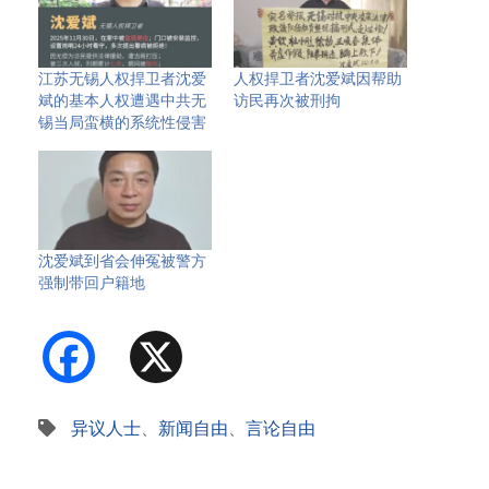
江苏无锡人权捍卫者沈爱
人权捍卫者沈爱斌因帮助
斌的基本人权遭遇中共无
访民再次被刑拘
锡当局蛮横的系统性侵害
沈爱斌到省会伸冤被警方
强制带回户籍地
Facebook
X
异议人士
、
新闻自由
、
言论自由