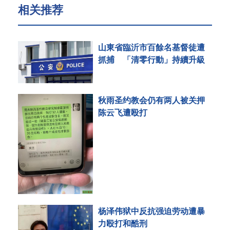
相关推荐
山東省臨沂市百餘名基督徒遭
抓捕 「清零行動」持續升級
秋雨圣约教会仍有两人被关押
陈云飞遭殴打
杨泽伟狱中反抗强迫劳动遭暴
力殴打和酷刑