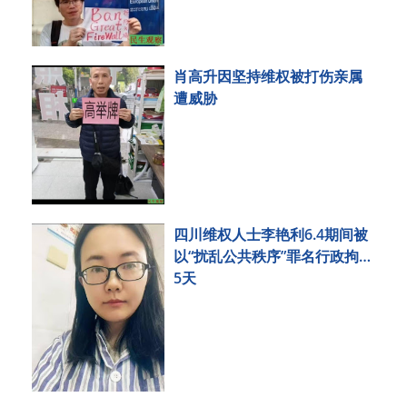
肖高升因坚持维权被打伤亲属
遭威胁
四川维权人士李艳利6.4期间被
以“扰乱公共秩序”罪名行政拘留
5天