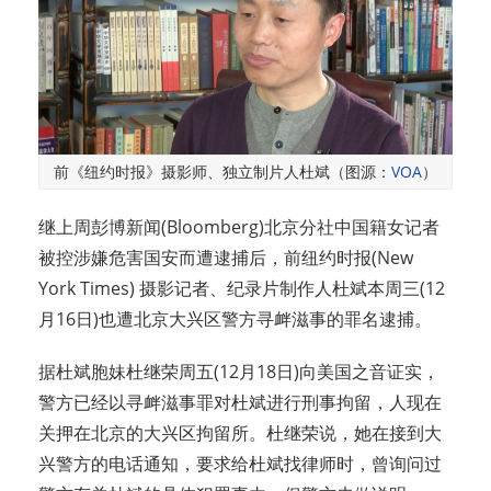
前《纽约时报》摄影师、独立制片人杜斌（图源：
VOA
）
继上周彭博新闻(Bloomberg)北京分社中国籍女记者
被控涉嫌危害国安而遭逮捕后，前纽约时报(New
York Times) 摄影记者、纪录片制作人杜斌本周三(12
月16日)也遭北京大兴区警方寻衅滋事的罪名逮捕。
据杜斌胞妹杜继荣周五(12月18日)向美国之音证实，
警方已经以寻衅滋事罪对杜斌进行刑事拘留，人现在
关押在北京的大兴区拘留所。杜继荣说，她在接到大
兴警方的电话通知，要求给杜斌找律师时，曾询问过