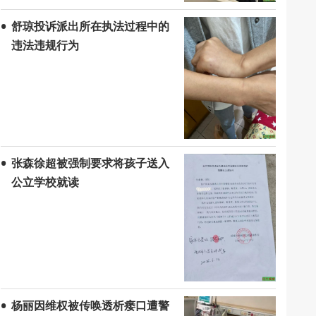
舒琼投诉派出所在执法过程中的
违法违规行为
张森徐超被强制要求将孩子送入
公立学校就读
杨丽因维权被传唤透析瘘口遭警