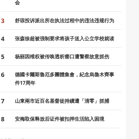
会
3
舒琼投诉派出所在执法过程中的违法违规行为
4
张森徐超被强制要求将孩子送入公立学校就读
5
杨丽因维权被传唤透析瘘口遭警察故意抓伤
6
德國卡爾斯魯厄多團體集會，紀念烏魯木齊事
件17周年
7
山東兩市近百名基督徒持續遭「清零」抓捕
8
安梅取保释放后证件被扣押生活陷入困境