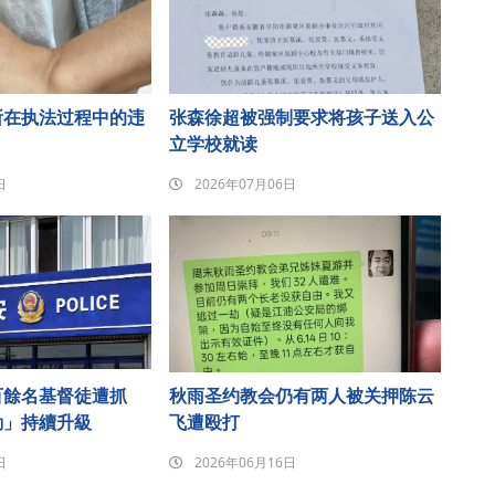
所在执法过程中的违
张森徐超被强制要求将孩子送入公
立学校就读
日
2026年07月06日
百餘名基督徒遭抓
秋雨圣约教会仍有两人被关押陈云
動」持續升級
飞遭殴打
日
2026年06月16日