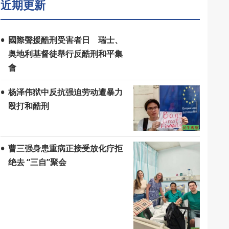
近期更新
國際聲援酷刑受害者日 瑞士、
奥地利基督徒舉行反酷刑和平集
會
杨泽伟狱中反抗强迫劳动遭暴力
殴打和酷刑
曹三强身患重病正接受放化疗拒
绝去 “三自”聚会