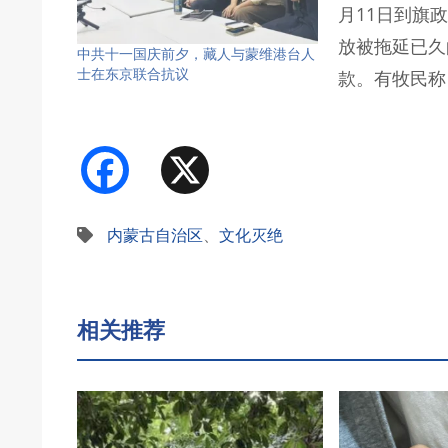
月11日到旗
放被拖延已久
中共十一国庆前夕，藏人与蒙维港台人
士在东京联合抗议
款。有牧民称
Facebook
X
内蒙古自治区
、
文化灭绝
相关推荐