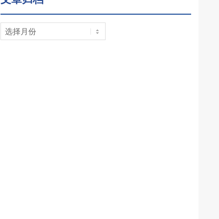
文
章
归
档