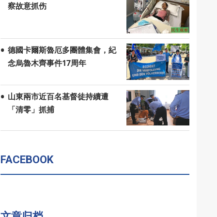
察故意抓伤
德國卡爾斯魯厄多團體集會，紀
念烏魯木齊事件17周年
山東兩市近百名基督徒持續遭
「清零」抓捕
FACEBOOK
文章归档