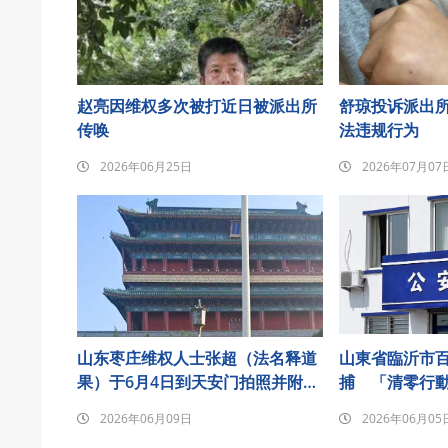
赵亮因维权多次被打近日被派出所
舒琼投诉派出
传唤
法违规行为
2026年06月25日
2026年07月07
山东枣庄维权人士张超（法名释道
山東省臨沂市
果）于6月4日到天安门拍照并附诗
捕 「清零行
悼念发至朋友圈后遭刑事拘留
2026年06月09日
2026年06月05